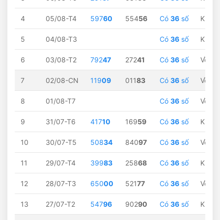
4
05/08-T4
597
60
554
56
Có
36
số
Không
5
04/08-T3
Có
36
số
Không
6
03/08-T2
792
47
272
41
Có
36
số
Về
47
7
02/08-CN
119
09
011
83
Có
36
số
Về
09
8
01/08-T7
Có
36
số
Về
09
9
31/07-T6
417
10
169
59
Có
36
số
Không
10
30/07-T5
508
34
840
97
Có
36
số
Về
34
11
29/07-T4
399
83
258
68
Có
36
số
Không
12
28/07-T3
650
00
521
77
Có
36
số
Về
00
13
27/07-T2
547
96
902
90
Có
36
số
Không