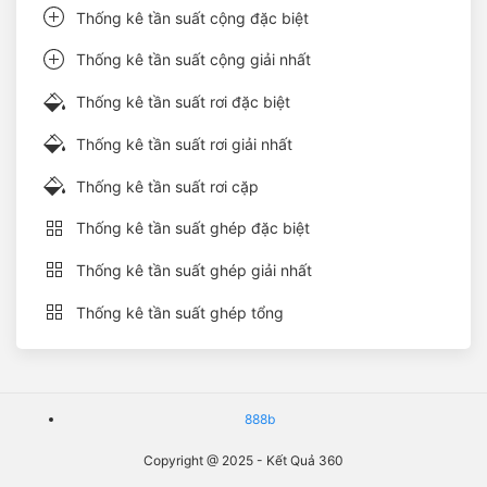
Thống kê tần suất cộng đặc biệt
Thống kê tần suất cộng giải nhất
Thống kê tần suất rơi đặc biệt
Thống kê tần suất rơi giải nhất
Thống kê tần suất rơi cặp
Thống kê tần suất ghép đặc biệt
Thống kê tần suất ghép giải nhất
Thống kê tần suất ghép tổng
888b
Copyright @ 2025 - Kết Quả 360