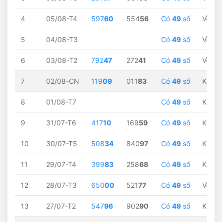
4
05/08-T4
597
60
554
56
Có
49
số
Về
60
5
04/08-T3
Có
49
số
Về
60
6
03/08-T2
792
47
272
41
Có
49
số
Về
47
7
02/08-CN
119
09
011
83
Có
49
số
Không
8
01/08-T7
Có
49
số
Không
9
31/07-T6
417
10
169
59
Có
49
số
Không
10
30/07-T5
508
34
840
97
Có
49
số
Không
11
29/07-T4
399
83
258
68
Có
49
số
Không
12
28/07-T3
650
00
521
77
Có
49
số
Về
00
13
27/07-T2
547
96
902
90
Có
49
số
Không