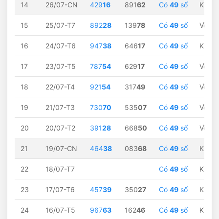
14
26/07-CN
429
16
891
62
Có
49
số
Không
15
25/07-T7
892
28
139
78
Có
49
số
Về
28
16
24/07-T6
947
38
646
17
Có
49
số
Không
17
23/07-T5
787
54
629
17
Có
49
số
Về
54
18
22/07-T4
921
54
317
49
Có
49
số
Về
54
19
21/07-T3
730
70
535
07
Có
49
số
Về
70
20
20/07-T2
391
28
668
50
Có
49
số
Về
28
21
19/07-CN
464
38
083
68
Có
49
số
Không
22
18/07-T7
Có
49
số
Không
23
17/07-T6
457
39
350
27
Có
49
số
Không
24
16/07-T5
967
63
162
46
Có
49
số
Không