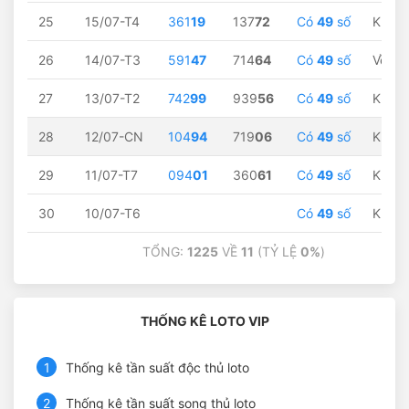
25
15/07-T4
361
19
137
72
Có
49
số
Không
26
14/07-T3
591
47
714
64
Có
49
số
Về
47
27
13/07-T2
742
99
939
56
Có
49
số
Không
28
12/07-CN
104
94
719
06
Có
49
số
Không
29
11/07-T7
094
01
360
61
Có
49
số
Không
30
10/07-T6
Có
49
số
Không
TỔNG:
1225
VỀ
11
(TỶ LỆ
0%
)
THỐNG KÊ LOTO VIP
1
Thống kê tần suất độc thủ loto
2
Thống kê tần suất song thủ loto