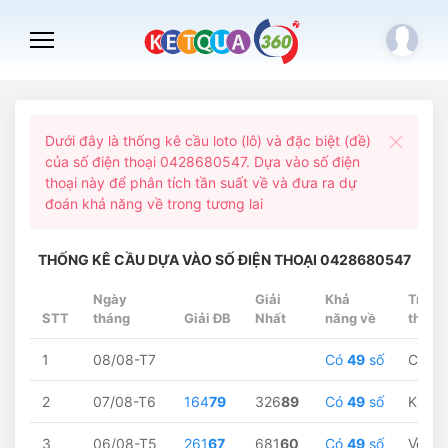
Dưới đây là thống kê cầu loto (lô) và đặc biệt (đề)
của số điện thoại 0428680547. Dựa vào số điện
thoại này để phân tích tần suất về và đưa ra dự
đoán khả năng về trong tương lai
THỐNG KÊ CẦU DỰA VÀO SỐ ĐIỆN THOẠI 0428680547
Ngày
Giải
Khả
Trạng
STT
tháng
Giải ĐB
Nhất
năng về
thái
1
08/08-T7
Có
49
số
Chờ...
2
07/08-T6
164
79
326
89
Có
49
số
Không
3
06/08-T5
261
67
681
60
Có
49
số
Về
67