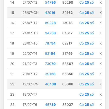
14
27/07-T2
547
96
902
90
Có
25
số
Không
15
26/07-CN
429
16
891
62
Có
25
số
Không
16
25/07-T7
892
28
139
78
Có
25
số
Không
17
24/07-T6
947
38
646
17
Có
25
số
Không
18
23/07-T5
787
54
629
17
Có
25
số
Không
19
22/07-T4
921
54
317
49
Có
25
số
Không
20
21/07-T3
730
70
535
07
Có
25
số
Không
21
20/07-T2
391
28
668
50
Có
25
số
Không
22
19/07-CN
464
38
083
68
Có
25
số
Không
23
18/07-T7
Có
25
số
Không
24
17/07-T6
457
39
350
27
Có
25
số
Không