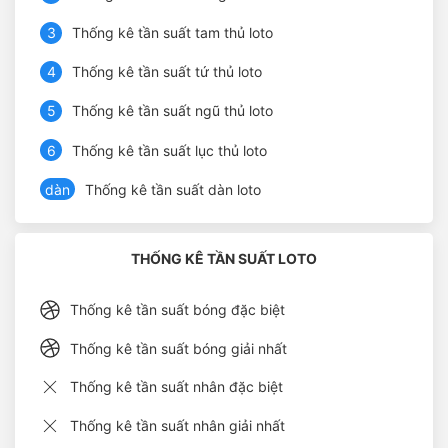
3
Thống kê tần suất tam thủ loto
4
Thống kê tần suất tứ thủ loto
5
Thống kê tần suất ngũ thủ loto
6
Thống kê tần suất lục thủ loto
dàn
Thống kê tần suất dàn loto
THỐNG KÊ TẦN SUẤT LOTO
Thống kê tần suất bóng đặc biệt
Thống kê tần suất bóng giải nhất
Thống kê tần suất nhân đặc biệt
Thống kê tần suất nhân giải nhất