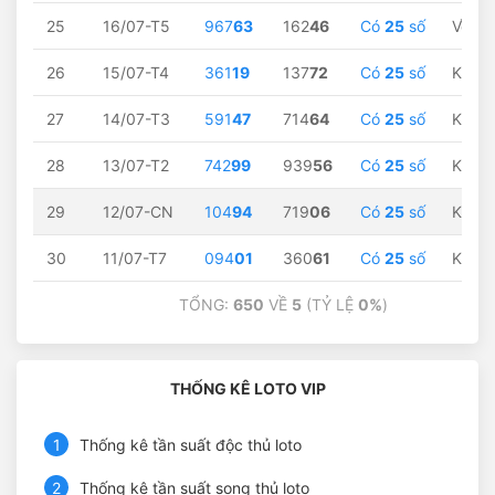
25
16/07-T5
967
63
162
46
Có
25
số
Về
63
26
15/07-T4
361
19
137
72
Có
25
số
Không
27
14/07-T3
591
47
714
64
Có
25
số
Không
28
13/07-T2
742
99
939
56
Có
25
số
Không
29
12/07-CN
104
94
719
06
Có
25
số
Không
30
11/07-T7
094
01
360
61
Có
25
số
Không
TỔNG:
650
VỀ
5
(TỶ LỆ
0%
)
THỐNG KÊ LOTO VIP
1
Thống kê tần suất độc thủ loto
2
Thống kê tần suất song thủ loto