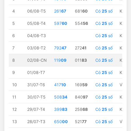
4
06/08-T5
261
67
681
60
Có
25
số
Không
5
05/08-T4
597
60
554
56
Có
25
số
Không
6
04/08-T3
Có
25
số
Không
7
03/08-T2
792
47
272
41
Có
25
số
Không
8
02/08-CN
119
09
011
83
Có
25
số
Không
9
01/08-T7
Có
25
số
Không
10
31/07-T6
417
10
169
59
Có
25
số
Về
10
11
30/07-T5
508
34
840
97
Có
25
số
Không
12
29/07-T4
399
83
258
68
Có
25
số
Không
13
28/07-T3
650
00
521
77
Có
25
số
Về
0