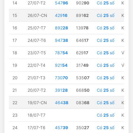
14
27/07-T2
547
96
902
90
Có
25
số
Không
15
26/07-CN
429
16
891
62
Có
25
số
Không
16
25/07-T7
892
28
139
78
Có
25
số
Không
17
24/07-T6
947
38
646
17
Có
25
số
Không
18
23/07-T5
787
54
629
17
Có
25
số
Về
54
19
22/07-T4
921
54
317
49
Có
25
số
Về
54
20
21/07-T3
730
70
535
07
Có
25
số
Không
21
20/07-T2
391
28
668
50
Có
25
số
Không
22
19/07-CN
464
38
083
68
Có
25
số
Không
23
18/07-T7
Có
25
số
Không
24
17/07-T6
457
39
350
27
Có
25
số
Không