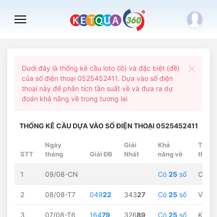
Dưới đây là thống kê cầu loto (lô) và đặc biệt (đề)
của số điện thoại 0525452411. Dựa vào số điện
thoại này để phân tích tần suất về và đưa ra dự
đoán khả năng về trong tương lai
THỐNG KÊ CẦU DỰA VÀO SỐ ĐIỆN THOẠI 0525452411
Ngày
Giải
Khả
Trạng
STT
tháng
Giải ĐB
Nhất
năng về
thái
1
09/08-CN
Có
25
số
Chờ...
2
08/08-T7
049
22
343
27
Có
25
số
Về
22
3
07/08-T6
164
79
326
89
Có
25
số
Không