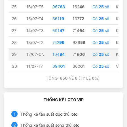
25
16/07-T5
967
63
162
46
Có
25
số
Không
26
15/07-T4
361
19
137
72
Có
25
số
Không
27
14/07-T3
591
47
714
64
Có
25
số
Không
28
13/07-T2
742
99
939
56
Có
25
số
Không
29
12/07-CN
104
94
719
06
Có
25
số
Không
30
11/07-T7
094
01
360
61
Có
25
số
Về
01
TỔNG:
650
VỀ
6
(TỶ LỆ
0%
)
THỐNG KÊ LOTO VIP
1
Thống kê tần suất độc thủ loto
2
Thống kê tần suất song thủ loto