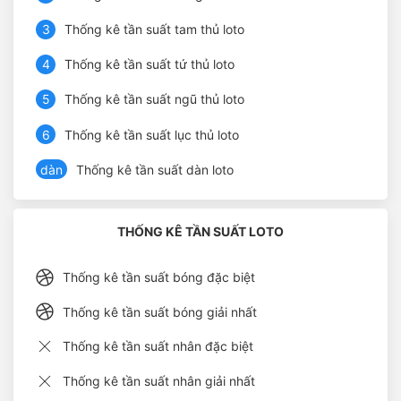
3
Thống kê tần suất tam thủ loto
4
Thống kê tần suất tứ thủ loto
5
Thống kê tần suất ngũ thủ loto
6
Thống kê tần suất lục thủ loto
dàn
Thống kê tần suất dàn loto
THỐNG KÊ TẦN SUẤT LOTO
Thống kê tần suất bóng đặc biệt
Thống kê tần suất bóng giải nhất
Thống kê tần suất nhân đặc biệt
Thống kê tần suất nhân giải nhất