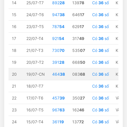
14
25/07-T7
892
28
139
78
Có
36
số
Không
15
24/07-T6
947
38
646
17
Có
36
số
Không
16
23/07-T5
787
54
629
17
Có
36
số
Không
17
22/07-T4
921
54
317
49
Có
36
số
Không
18
21/07-T3
730
70
535
07
Có
36
số
Không
19
20/07-T2
391
28
668
50
Có
36
số
Không
20
19/07-CN
464
38
083
68
Có
36
số
Không
21
18/07-T7
Có
36
số
Không
22
17/07-T6
457
39
350
27
Có
36
số
Về
39
23
16/07-T5
967
63
162
46
Có
36
số
Về
63
24
15/07-T4
361
19
137
72
Có
36
số
Về
19