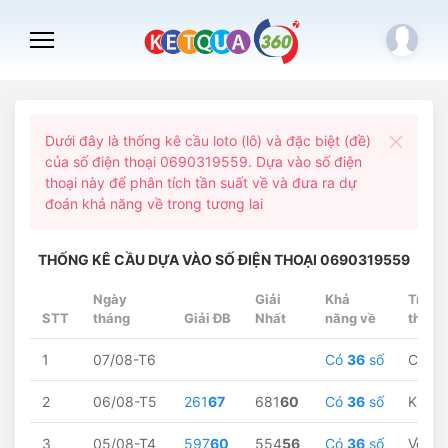
Dưới đây là thống kê cầu loto (lô) và đặc biệt (đề)
của số điện thoại 0690319559. Dựa vào số điện
thoại này để phân tích tần suất về và đưa ra dự
đoán khả năng về trong tương lai
THỐNG KÊ CẦU DỰA VÀO SỐ ĐIỆN THOẠI 0690319559
Ngày
Giải
Khả
Trạng
STT
tháng
Giải ĐB
Nhất
năng về
thái
1
07/08-T6
Có
36
số
Chờ...
2
06/08-T5
261
67
681
60
Có
36
số
Không
3
05/08-T4
597
60
554
56
Có
36
số
Về
60