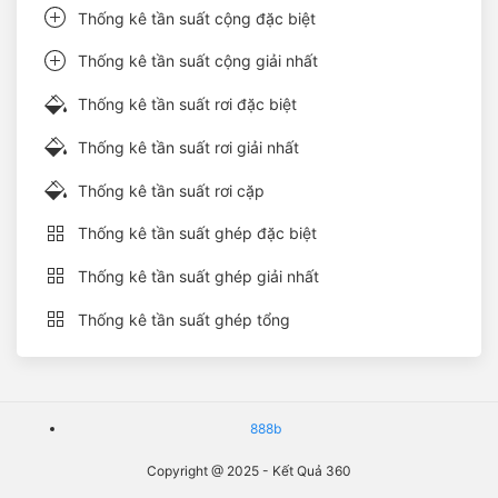
Thống kê tần suất cộng đặc biệt
Thống kê tần suất cộng giải nhất
Thống kê tần suất rơi đặc biệt
Thống kê tần suất rơi giải nhất
Thống kê tần suất rơi cặp
Thống kê tần suất ghép đặc biệt
Thống kê tần suất ghép giải nhất
Thống kê tần suất ghép tổng
888b
Copyright @ 2025 - Kết Quả 360