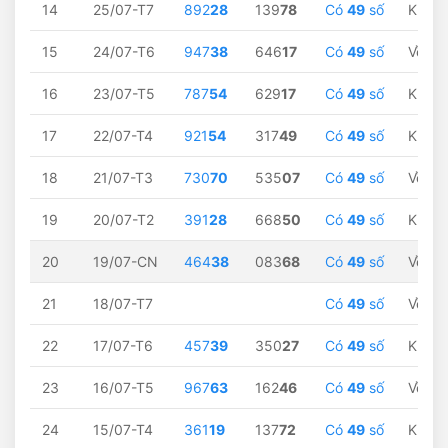
14
25/07-T7
892
28
139
78
Có
49
số
Không
15
24/07-T6
947
38
646
17
Có
49
số
Về
38
16
23/07-T5
787
54
629
17
Có
49
số
Không
17
22/07-T4
921
54
317
49
Có
49
số
Không
18
21/07-T3
730
70
535
07
Có
49
số
Về
70
19
20/07-T2
391
28
668
50
Có
49
số
Không
20
19/07-CN
464
38
083
68
Có
49
số
Về
38
21
18/07-T7
Có
49
số
Về
38
22
17/07-T6
457
39
350
27
Có
49
số
Không
23
16/07-T5
967
63
162
46
Có
49
số
Về
63
24
15/07-T4
361
19
137
72
Có
49
số
Không