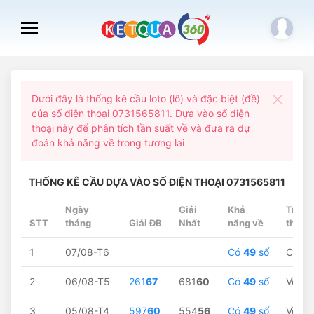
Dưới đây là thống kê cầu loto (lô) và đặc biệt (đề)
của số điện thoại 0731565811. Dựa vào số điện
thoại này để phân tích tần suất về và đưa ra dự
đoán khả năng về trong tương lai
THỐNG KÊ CẦU DỰA VÀO SỐ ĐIỆN THOẠI 0731565811
Ngày
Giải
Khả
Trạng
STT
tháng
Giải ĐB
Nhất
năng về
thái
1
07/08-T6
Có
49
số
Chờ...
2
06/08-T5
261
67
681
60
Có
49
số
Về
67
3
05/08-T4
597
60
554
56
Có
49
số
Về
60