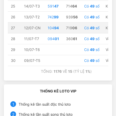
25
14/07-T3
591
47
714
64
Có
49
số
Không
26
13/07-T2
742
99
939
56
Có
49
số
Không
27
12/07-CN
104
94
719
06
Có
49
số
Không
28
11/07-T7
094
01
360
61
Có
49
số
Về
01
29
10/07-T6
Có
49
số
Về
01
30
09/07-T5
Có
49
số
Về
01
TỔNG:
1176
VỀ
15
(TỶ LỆ
1%
)
THỐNG KÊ LOTO VIP
1
Thống kê tần suất độc thủ loto
2
Thống kê tần suất song thủ loto