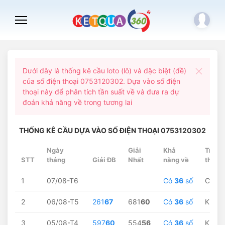
Dưới đây là thống kê cầu loto (lô) và đặc biệt (đề)
của số điện thoại 0753120302. Dựa vào số điện
thoại này để phân tích tần suất về và đưa ra dự
đoán khả năng về trong tương lai
THỐNG KÊ CẦU DỰA VÀO SỐ ĐIỆN THOẠI 0753120302
Ngày
Giải
Khả
Trạng
STT
tháng
Giải ĐB
Nhất
năng về
thái
1
07/08-T6
Có
36
số
Chờ...
2
06/08-T5
261
67
681
60
Có
36
số
Không
3
05/08-T4
597
60
554
56
Có
36
số
Không