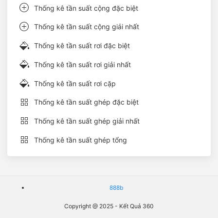
Thống kê tần suất cộng đặc biệt
Thống kê tần suất cộng giải nhất
Thống kê tần suất rơi đặc biệt
Thống kê tần suất rơi giải nhất
Thống kê tần suất rơi cặp
Thống kê tần suất ghép đặc biệt
Thống kê tần suất ghép giải nhất
Thống kê tần suất ghép tổng
888b
Copyright @ 2025 - Kết Quả 360