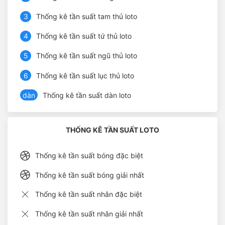
3
Thống kê tần suất tam thủ loto
4
Thống kê tần suất tứ thủ loto
5
Thống kê tần suất ngũ thủ loto
6
Thống kê tần suất lục thủ loto
dàn
Thống kê tần suất dàn loto
THỐNG KÊ TẦN SUẤT LOTO
Thống kê tần suất bóng đặc biệt
Thống kê tần suất bóng giải nhất
Thống kê tần suất nhân đặc biệt
Thống kê tần suất nhân giải nhất