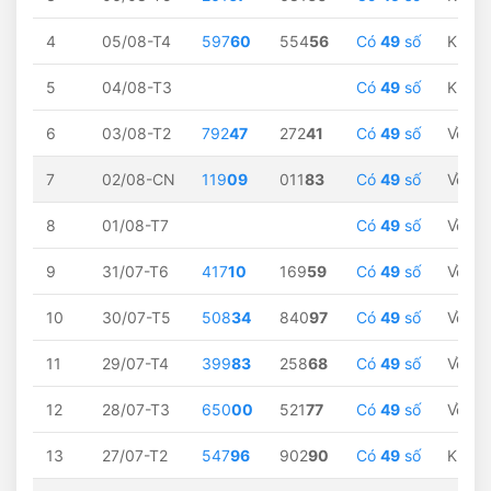
4
05/08-T4
597
60
554
56
Có
49
số
Không
5
04/08-T3
Có
49
số
Không
6
03/08-T2
792
47
272
41
Có
49
số
Về
47
7
02/08-CN
119
09
011
83
Có
49
số
Về
09
8
01/08-T7
Có
49
số
Về
09
9
31/07-T6
417
10
169
59
Có
49
số
Về
10
10
30/07-T5
508
34
840
97
Có
49
số
Về
34
11
29/07-T4
399
83
258
68
Có
49
số
Về
83
12
28/07-T3
650
00
521
77
Có
49
số
Về
00
13
27/07-T2
547
96
902
90
Có
49
số
Không