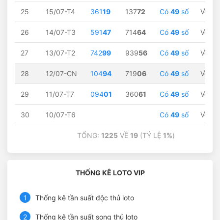
25
15/07-T4
361
19
137
72
Có
49
số
Về
19
26
14/07-T3
591
47
714
64
Có
49
số
Về
47
27
13/07-T2
742
99
939
56
Có
49
số
Về
99
28
12/07-CN
104
94
719
06
Có
49
số
Về
94
29
11/07-T7
094
01
360
61
Có
49
số
Về
01
30
10/07-T6
Có
49
số
Về
01
TỔNG:
1225
VỀ
19
(TỶ LỆ
1%
)
THỐNG KÊ LOTO VIP
1
Thống kê tần suất độc thủ loto
2
Thống kê tần suất song thủ loto