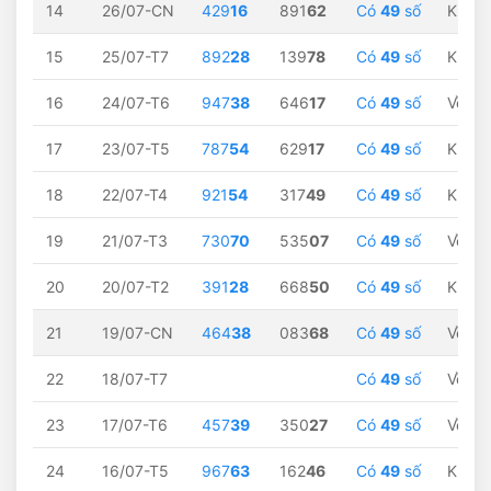
14
26/07-CN
429
16
891
62
Có
49
số
Không
15
25/07-T7
892
28
139
78
Có
49
số
Không
16
24/07-T6
947
38
646
17
Có
49
số
Về
38
17
23/07-T5
787
54
629
17
Có
49
số
Không
18
22/07-T4
921
54
317
49
Có
49
số
Không
19
21/07-T3
730
70
535
07
Có
49
số
Về
70
20
20/07-T2
391
28
668
50
Có
49
số
Không
21
19/07-CN
464
38
083
68
Có
49
số
Về
38
22
18/07-T7
Có
49
số
Về
38
23
17/07-T6
457
39
350
27
Có
49
số
Về
39
24
16/07-T5
967
63
162
46
Có
49
số
Không