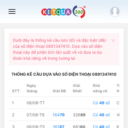
Dưới đây là thống kê cầu loto (lô) và đặc biệt (đề)
của số điện thoại 0891347410. Dựa vào số điện
thoại này để phân tích tần suất về và đưa ra dự
đoán khả năng về trong tương lai
THỐNG KÊ CẦU DỰA VÀO SỐ ĐIỆN THOẠI 0891347410
Ngày
Giải
Khả
Trạng
STT
tháng
Giải ĐB
Nhất
năng về
thái
1
08/08-T7
Có
49
số
Chờ...
2
07/08-T6
164
79
326
89
Có
49
số
Về
79
3
06/08-T5
261
67
681
60
Có
49
số
Không