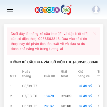
Dưới đây là thống kê cầu loto (lô) và đặc biệt (đề)
của số điện thoại 0958563846. Dựa vào số điện
thoại này để phân tích tần suất về và đưa ra dự
đoán khả năng về trong tương lai
THỐNG KÊ CẦU DỰA VÀO SỐ ĐIỆN THOẠI 0958563846
Ngày
Giải
Khả
Trạng
STT
tháng
Giải ĐB
Nhất
năng về
thái
1
08/08-T7
Có
49
số
Chờ...
2
07/08-T6
164
79
326
89
Có
49
số
Không
3
06/08-T5
261
67
681
60
Có
49
số
Không