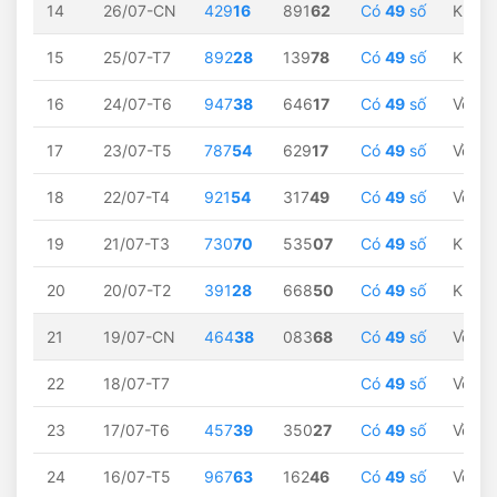
14
26/07-CN
429
16
891
62
Có
49
số
Không
15
25/07-T7
892
28
139
78
Có
49
số
Không
16
24/07-T6
947
38
646
17
Có
49
số
Về
38
17
23/07-T5
787
54
629
17
Có
49
số
Về
54
18
22/07-T4
921
54
317
49
Có
49
số
Về
54
19
21/07-T3
730
70
535
07
Có
49
số
Không
20
20/07-T2
391
28
668
50
Có
49
số
Không
21
19/07-CN
464
38
083
68
Có
49
số
Về
38
22
18/07-T7
Có
49
số
Về
38
23
17/07-T6
457
39
350
27
Có
49
số
Về
39
24
16/07-T5
967
63
162
46
Có
49
số
Về
63