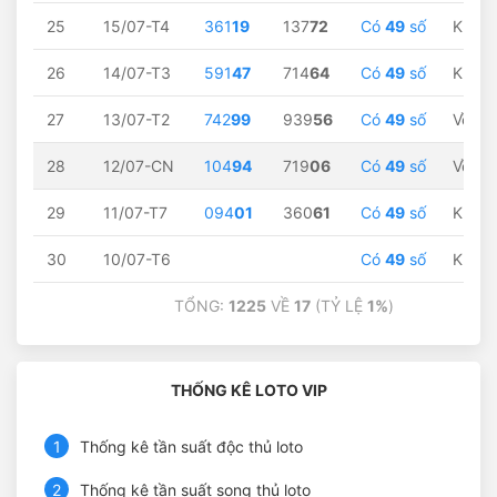
25
15/07-T4
361
19
137
72
Có
49
số
Không
26
14/07-T3
591
47
714
64
Có
49
số
Không
27
13/07-T2
742
99
939
56
Có
49
số
Về
99
28
12/07-CN
104
94
719
06
Có
49
số
Về
94
29
11/07-T7
094
01
360
61
Có
49
số
Không
30
10/07-T6
Có
49
số
Không
TỔNG:
1225
VỀ
17
(TỶ LỆ
1%
)
THỐNG KÊ LOTO VIP
1
Thống kê tần suất độc thủ loto
2
Thống kê tần suất song thủ loto