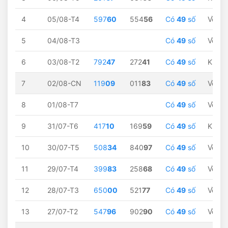
4
05/08-T4
597
60
554
56
Có
49
số
Về
60
5
04/08-T3
Có
49
số
Về
60
6
03/08-T2
792
47
272
41
Có
49
số
Không
7
02/08-CN
119
09
011
83
Có
49
số
Về
09
8
01/08-T7
Có
49
số
Về
09
9
31/07-T6
417
10
169
59
Có
49
số
Không
10
30/07-T5
508
34
840
97
Có
49
số
Về
34
11
29/07-T4
399
83
258
68
Có
49
số
Về
83
12
28/07-T3
650
00
521
77
Có
49
số
Về
00
13
27/07-T2
547
96
902
90
Có
49
số
Về
96