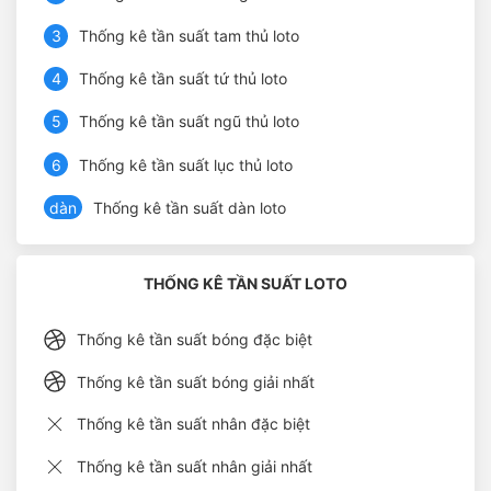
3
Thống kê tần suất tam thủ loto
4
Thống kê tần suất tứ thủ loto
5
Thống kê tần suất ngũ thủ loto
6
Thống kê tần suất lục thủ loto
dàn
Thống kê tần suất dàn loto
THỐNG KÊ TẦN SUẤT LOTO
Thống kê tần suất bóng đặc biệt
Thống kê tần suất bóng giải nhất
Thống kê tần suất nhân đặc biệt
Thống kê tần suất nhân giải nhất