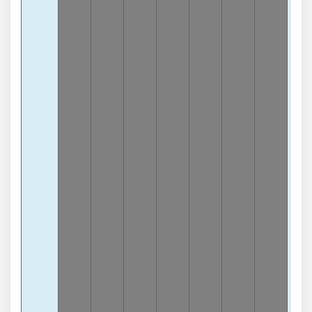
Tổn
1
-8
lần
Tổn
8
-8
lần
Tổn
6
-8
lần
Tổn
4
-7
lần
Tổn
7
-7
lần
Tổn
9
-7
lần
Tổn
0
-6