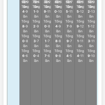
lần
lần
lần
lần
lần
lần
lần
9
-19
7
-14
3
-12
8
-16
5
-17
8
-18
5
-19
lần
lần
lần
lần
lần
lần
lần
Càn
Tổng
Tổng
Tổng
Tổng
Tổng
Tổng
Tổng
lần
lần
lần
lần
lần
lần
lần
3
-7
4
-9
1
-9
9
-11
0
-10
5
-11
5
-12
2
-13
lần
lần
lần
lần
lần
lần
lần
lần
3
Tổng
Tổng
Tổng
Tổng
Tổng
Tổng
Tổng
Càn
8
-9
2
-9
0
-8
4
-9
7
-9
9
-12
1
-12
9
-7
lần
lần
lần
lần
lần
lần
lần
lần
Tổng
Tổng
Tổng
Tổng
Tổng
Tổng
Tổng
3
0
-8
3
-7
1
-7
8
-8
9
-7
1
-11
3
-11
Càn
lần
lần
lần
lần
lần
lần
lần
1
-7
Tổng
Tổng
Tổng
Tổng
Tổng
Tổng
Tổng
lần
6
-6
0
-4
7
-6
9
-8
4
-5
4
-11
9
-10
3
lần
lần
lần
lần
lần
lần
lần
Càn
6
-6
lần
3
Càn
5
-6
lần
3
Càn