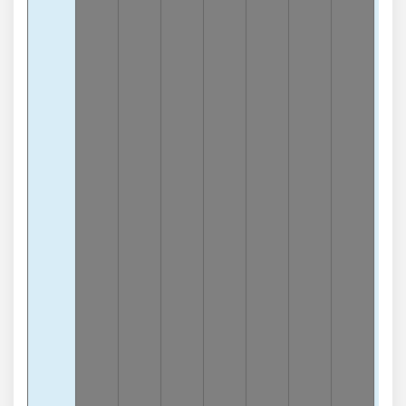
Tổn
7
-8
lần
Tổn
4
-8
lần
Tổn
0
-7
lần
Tổn
6
-7
lần
Tổn
5
-6
lần
Tổn
3
-6
lần
Tổn
8
-6
lần