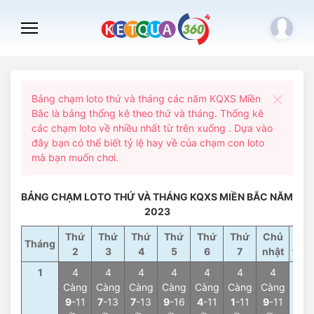
Bảng chạm loto thứ và tháng các năm KQXS Miền
Bắc là bảng thống kê theo thứ và tháng. Thống kê
các chạm loto về nhiều nhất từ trên xuống . Dựa vào
đây bạn có thể biết tỷ lệ hay về của chạm con loto
mà bạn muốn chơi.
BẢNG CHẠM LOTO THỨ VÀ THÁNG KQXS MIỀN BẮC NĂM
2023
Thứ
Thứ
Thứ
Thứ
Thứ
Thứ
Chủ
Tổn
Tháng
2
3
4
5
6
7
nhật
thá
1
4
4
4
4
4
4
4
4
Càng
Càng
Càng
Càng
Càng
Càng
Càng
Càn
9
-11
7
-13
7
-13
9
-16
4
-11
1
-11
9
-11
3
-6