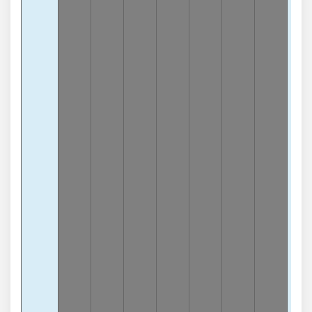
7
-6
lần
3
Càn
0
-5
lần
3
Càn
2
-4
lần
Tổn
6
-9
lần
Tổn
5
-8
lần
Tổn
2
-8
lần
Tổn