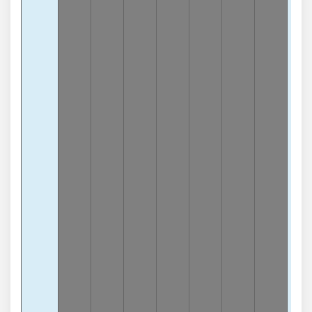
9
-5
lần
Tổn
6
-8
lần
Tổn
9
-8
lần
Tổn
0
-8
lần
Tổn
5
-7
lần
Tổn
4
-7
lần
Tổn
8
-7
lần