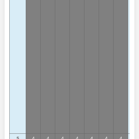
8
-8
lần
Tổn
7
-8
lần
Tổn
3
-7
lần
Tổn
1
-7
lần
Tổn
4
-7
lần
Tổn
9
-7
lần
Tổn
0
-6
lần
5
4
4
4
4
4
4
4
4