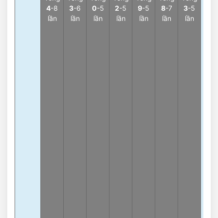
4
-8
3
-6
0
-5
2
-5
9
-5
8
-7
3
-5
3
lần
lần
lần
lần
lần
lần
lần
Càn
0
-6
lần
3
Càn
3
-6
lần
3
Càn
6
-6
lần
3
Càn
9
-6
lần
3
Càn
2
-6
lần