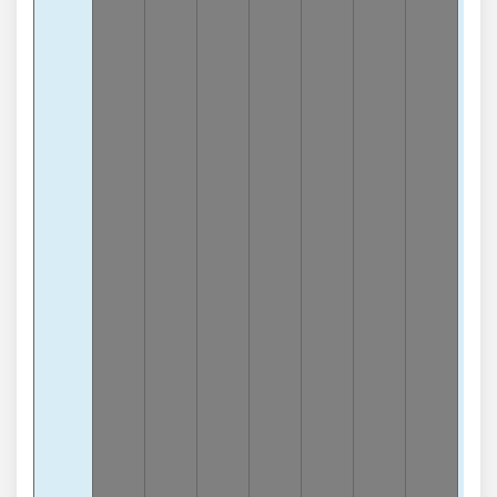
4
-6
lần
3
Càn
8
-6
lần
3
Càn
3
-5
lần
3
Càn
2
-5
lần
Tổn
1
-8
lần
Tổn
2
-8
lần