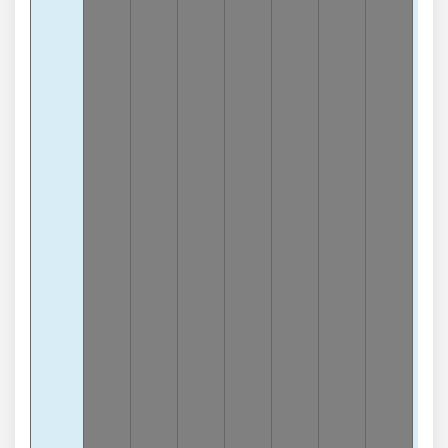
3
Càn
7
-6
lần
3
Càn
5
-6
lần
3
Càn
2
-6
lần
3
Càn
0
-5
lần
Tổn
3
-9
lần