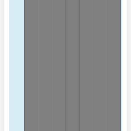
5
-6
lần
3
Càn
0
-6
lần
Tổn
5
-8
lần
Tổn
2
-8
lần
Tổn
3
-8
lần
Tổn
4
-8
lần
Tổn