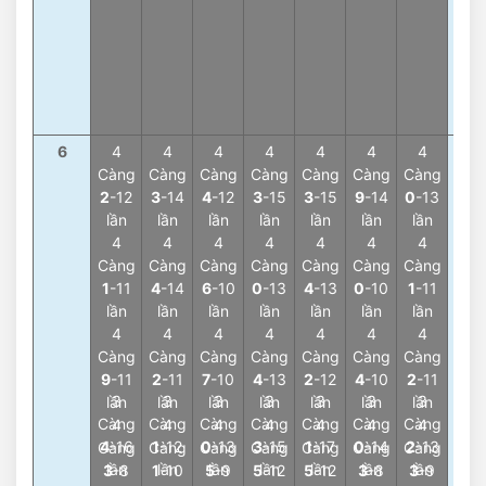
Tổn
1
-7
lần
Tổn
4
-7
lần
6
4
4
4
4
4
4
4
4
Càng
Càng
Càng
Càng
Càng
Càng
Càng
Càn
2
-12
3
-14
4
-12
3
-15
3
-15
9
-14
0
-13
3
-7
lần
lần
lần
lần
lần
lần
lần
lần
4
4
4
4
4
4
4
4
Càng
Càng
Càng
Càng
Càng
Càng
Càng
Càn
1
-11
4
-14
6
-10
0
-13
4
-13
0
-10
1
-11
4
-7
lần
lần
lần
lần
lần
lần
lần
lần
4
4
4
4
4
4
4
4
Càng
Càng
Càng
Càng
Càng
Càng
Càng
Càn
9
-11
2
-11
7
-10
4
-13
2
-12
4
-10
2
-11
2
-6
3
3
3
3
3
3
3
lần
lần
lần
lần
lần
lần
lần
lần
Càng
Càng
Càng
Càng
Càng
Càng
Càng
4
4
4
4
4
4
4
4
4
-16
1
-12
0
-13
3
-15
1
-17
0
-14
2
-13
Càng
Càng
Càng
Càng
Càng
Càng
Càng
Càn
lần
lần
lần
lần
lần
lần
lần
3
-8
1
-10
5
-9
5
-12
5
-12
3
-8
3
-9
5
-6