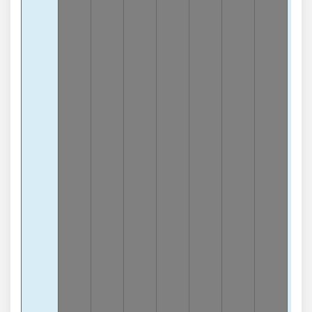
Tổn
8
-9
lần
Tổn
6
-8
lần
Tổn
9
-8
lần
Tổn
0
-8
lần
Tổn
7
-8
lần
Tổn
5
-8
lần
Tổn
2
-7
lần