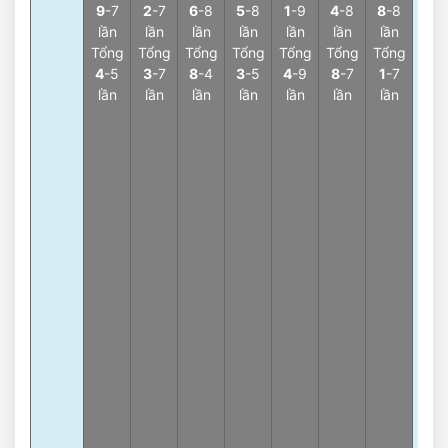
9
-7
2
-7
6
-8
5
-8
1
-9
4
-8
8
-8
Càn
lần
lần
lần
lần
lần
lần
lần
0
-7
Tổng
Tổng
Tổng
Tổng
Tổng
Tổng
Tổng
lần
4
-5
3
-7
8
-4
3
-5
4
-9
8
-7
1
-7
3
lần
lần
lần
lần
lần
lần
lần
Càn
1
-6
lần
3
Càn
3
-6
lần
3
Càn
7
-6
lần
3
Càn
5
-5
lần
3
Càn