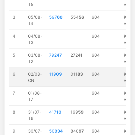
T5
về
3
05/08-
597
60
554
56
604
Khôn
T4
về
4
04/08-
604
Khôn
T3
về
5
03/08-
792
47
272
41
604
Khôn
T2
về
6
02/08-
119
09
011
83
604
Khôn
CN
về
7
01/08-
604
Khôn
T7
về
8
31/07-
417
10
169
59
604
Khôn
T6
về
9
30/07-
508
34
840
97
604
Khôn