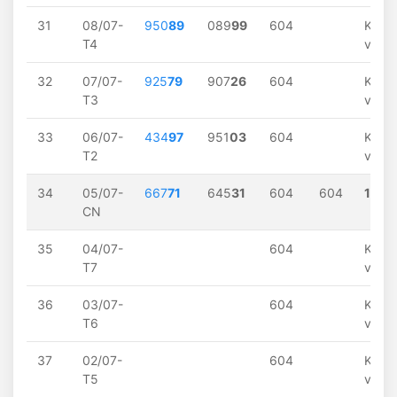
31
08/07-
950
89
089
99
604
Khôn
T4
về
32
07/07-
925
79
907
26
604
Khôn
T3
về
33
06/07-
434
97
951
03
604
Khôn
T2
về
34
05/07-
667
71
645
31
604
604
1
về
CN
35
04/07-
604
Khôn
T7
về
36
03/07-
604
Khôn
T6
về
37
02/07-
604
Khôn
T5
về