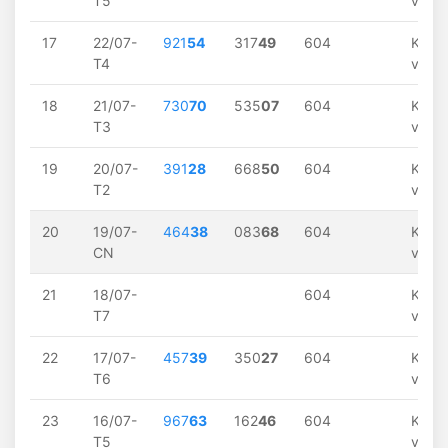
T5
về
17
22/07-
921
54
317
49
604
Khôn
T4
về
18
21/07-
730
70
535
07
604
Khôn
T3
về
19
20/07-
391
28
668
50
604
Khôn
T2
về
20
19/07-
464
38
083
68
604
Khôn
CN
về
21
18/07-
604
Khôn
T7
về
22
17/07-
457
39
350
27
604
Khôn
T6
về
23
16/07-
967
63
162
46
604
Khôn
T5
về