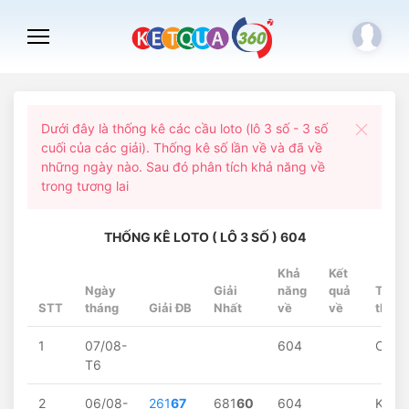
Dưới đây là thống kê các cầu loto (lô 3 số - 3 số
cuối của các giải). Thống kê số lần về và đã về
những ngày nào. Sau đó phân tích khả năng về
trong tương lai
THỐNG KÊ LOTO ( LÔ 3 SỐ ) 604
Khả
Kết
Ngày
Giải
năng
quả
Trạng
STT
tháng
Giải ĐB
Nhất
về
về
thái
1
07/08-
604
Chờ..
T6
2
06/08-
261
67
681
60
604
Khôn