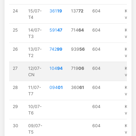
24
15/07-
361
19
137
72
604
Khôn
T4
về
25
14/07-
591
47
714
64
604
Khôn
T3
về
26
13/07-
742
99
939
56
604
Khôn
T2
về
27
12/07-
104
94
719
06
604
Khôn
CN
về
28
11/07-
094
01
360
61
604
Khôn
T7
về
29
10/07-
604
Khôn
T6
về
30
09/07-
604
Khôn
T5
về