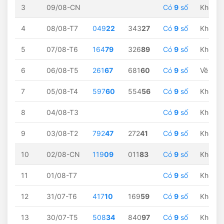
3
09/08-CN
Có
9
số
Không 
4
08/08-T7
049
22
343
27
Có
9
số
Không 
5
07/08-T6
164
79
326
89
Có
9
số
Không 
6
06/08-T5
261
67
681
60
Có
9
số
Về
67
7
05/08-T4
597
60
554
56
Có
9
số
Không 
8
04/08-T3
Có
9
số
Không 
9
03/08-T2
792
47
272
41
Có
9
số
Không 
10
02/08-CN
119
09
011
83
Có
9
số
Không 
11
01/08-T7
Có
9
số
Không 
12
31/07-T6
417
10
169
59
Có
9
số
Không 
13
30/07-T5
508
34
840
97
Có
9
số
Không 