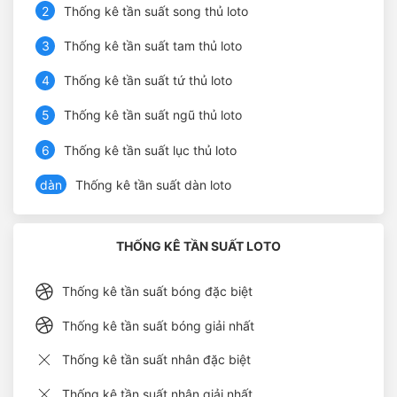
2
Thống kê tần suất song thủ loto
3
Thống kê tần suất tam thủ loto
4
Thống kê tần suất tứ thủ loto
5
Thống kê tần suất ngũ thủ loto
6
Thống kê tần suất lục thủ loto
dàn
Thống kê tần suất dàn loto
THỐNG KÊ TẦN SUẤT LOTO
Thống kê tần suất bóng đặc biệt
Thống kê tần suất bóng giải nhất
Thống kê tần suất nhân đặc biệt
Thống kê tần suất nhân giải nhất