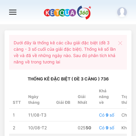
Dưới đây là thống kê các cầu giải đặc biệt (đề 3
càng - 3 số cuối của giải đặc biệt). Thống kê số lần
về và đã về những ngày nào. Sau đó phân tích khả
năng về trong tương lai
THỐNG KÊ ĐẶC BIỆT ( ĐỀ 3 CÀNG ) 736
Khả
Ngày
Giải
năng
Trạng
STT
tháng
Giải ĐB
Nhất
về
thái
1
11/08-T3
Có
9
số
Chờ...
2
10/08-T2
025
50
Có
9
số
Không 