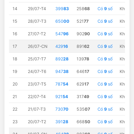
14
29/07-T4
399
83
258
68
Có
9
số
Không 
15
28/07-T3
650
00
521
77
Có
9
số
Không 
16
27/07-T2
547
96
902
90
Có
9
số
Không 
17
26/07-CN
429
16
891
62
Có
9
số
Không 
18
25/07-T7
892
28
139
78
Có
9
số
Không 
19
24/07-T6
947
38
646
17
Có
9
số
Không 
20
23/07-T5
787
54
629
17
Có
9
số
Không 
21
22/07-T4
921
54
317
49
Có
9
số
Không 
22
21/07-T3
730
70
535
07
Có
9
số
Không 
23
20/07-T2
391
28
668
50
Có
9
số
Không 