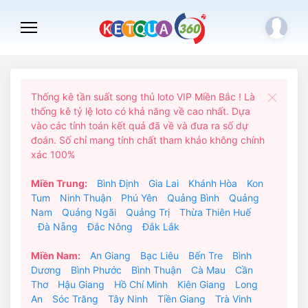
Thống kê tần suất song thủ loto VIP Miền Bắc ! Là
thống kê tỷ lệ loto có khả năng về cao nhất. Dựa
vào các tính toán kết quả đã về và đưa ra số dự
đoán. Số chỉ mang tính chất tham khảo không chính
xác 100%
Miền Trung:
Bình Định
Gia Lai
Khánh Hòa
Kon
Tum
Ninh Thuận
Phú Yên
Quảng Bình
Quảng
Nam
Quảng Ngãi
Quảng Trị
Thừa Thiên Huế
Đà Nẵng
Đắc Nông
Đắk Lắk
Miền Nam:
An Giang
Bạc Liêu
Bến Tre
Bình
Dương
Bình Phước
Bình Thuận
Cà Mau
Cần
Thơ
Hậu Giang
Hồ Chí Minh
Kiên Giang
Long
An
Sóc Trăng
Tây Ninh
Tiền Giang
Trà Vinh