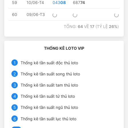
59
10/06-T4
043
08
687
74
60
09/06-T3
TỔNG:
64
VỀ
17
(TỶ LỆ
26%
) - T
THỐNG KÊ LOTO VIP
1
Thống kê tần suất độc thủ loto
2
Thống kê tần suất song thủ loto
3
Thống kê tần suất tam thủ loto
4
Thống kê tần suất tứ thủ loto
5
Thống kê tần suất ngũ thủ loto
6
Thống kê tần suất lục thủ loto