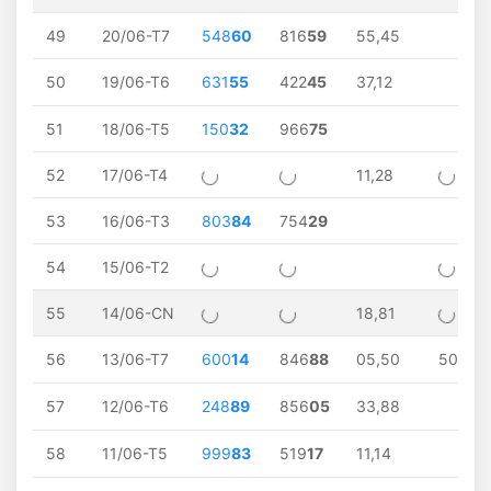
49
20/06-T7
548
60
816
59
55,45
50
19/06-T6
631
55
422
45
37,12
51
18/06-T5
150
32
966
75
52
17/06-T4
11,28
53
16/06-T3
803
84
754
29
54
15/06-T2
55
14/06-CN
18,81
56
13/06-T7
600
14
846
88
05,50
50
57
12/06-T6
248
89
856
05
33,88
58
11/06-T5
999
83
519
17
11,14