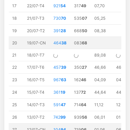
17
22/07-T4
921
54
317
49
07,70
18
21/07-T3
730
70
535
07
05,25
19
20/07-T2
391
28
668
50
08,38
20
19/07-CN
464
38
083
68
21
18/07-T7
89,08
22
17/07-T6
457
39
350
27
46,66
46
23
16/07-T5
967
63
162
46
04,09
04
24
15/07-T4
361
19
137
72
44,64
44
25
14/07-T3
591
47
714
64
11,12
12
26
13/07-T2
742
99
939
56
06,01
01
27
12/07-CN
104
94
719
06
01,06
06