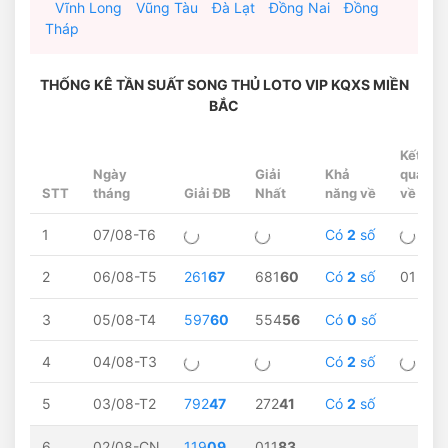
Vĩnh Long
Vũng Tàu
Đà Lạt
Đồng Nai
Đồng
Tháp
THỐNG KÊ TẦN SUẤT SONG THỦ LOTO VIP KQXS MIỀN
BẮC
Kết
Ngày
Giải
Khả
quả
STT
tháng
Giải ĐB
Nhất
năng về
về
1
07/08-T6
Có
2
số
2
06/08-T5
261
67
681
60
Có
2
số
01
3
05/08-T4
597
60
554
56
Có
0
số
4
04/08-T3
Có
2
số
5
03/08-T2
792
47
272
41
Có
2
số
6
02/08-CN
119
09
011
83