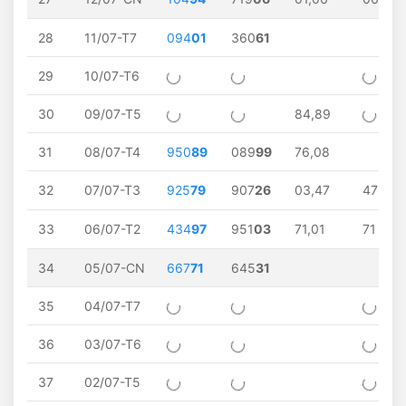
28
11/07-T7
094
01
360
61
29
10/07-T6
30
09/07-T5
84,89
31
08/07-T4
950
89
089
99
76,08
32
07/07-T3
925
79
907
26
03,47
47
33
06/07-T2
434
97
951
03
71,01
71
34
05/07-CN
667
71
645
31
35
04/07-T7
36
03/07-T6
37
02/07-T5