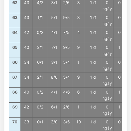
62
43
4/2
3/1
2/6
3
1 đ
0
0
9
ngày
63
43
1/1
5/1
9/5
3
1 đ
0
0
3
ngày
64
42
0/2
4/1
7/5
4
1 đ
0
0
3
ngày
65
40
2/1
7/1
9/5
9
1 đ
0
1
4
ngày
66
34
0/1
3/1
5/4
1
1 đ
0
0
5
ngày
67
34
2/1
8/0
5/4
9
1 đ
0
0
4
ngày
68
40
0/2
4/1
4/6
6
1 đ
0
1
3
ngày
69
42
0/2
6/1
2/6
1
1 đ
0
1
5
ngày
70
33
0/1
3/0
3/5
10
1 đ
0
0
3
ngày