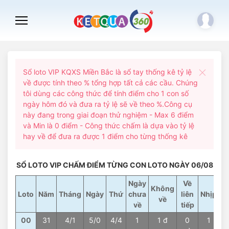
Sổ loto VIP KQXS Miền Bắc là sổ tay thống kê tỷ lệ
về được tính theo % tổng hợp tất cả các cầu. Chúng
tôi dùng các công thức để tính điểm cho 1 con số
ngày hôm đó và đưa ra tỷ lệ sẽ về theo %.Công cụ
này đang trong giai đoạn thử nghiệm - Max 6 điểm
và Min là 0 điểm - Công thức chấm là dựa vào tỷ lệ
hay về để đưa ra được 1 điểm cho từng thống kê
SỔ LOTO VIP CHẤM ĐIỂM TỪNG CON LOTO NGÀY 06/08
Ngày
Về
Không
Loto
Năm
Tháng
Ngày
Thứ
chưa
liên
Nhịp
N
về
về
tiếp
00
31
4/1
5/0
4/4
1
1 đ
0
1
3