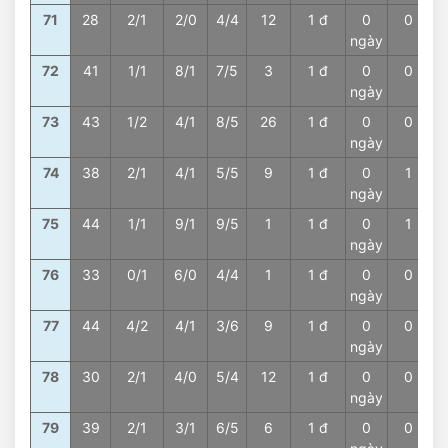
71
28
2/1
2/0
4/4
12
1 đ
0
0
1
ngày
72
41
1/1
8/1
7/5
3
1 đ
0
0
4
ngày
73
43
1/2
4/1
8/5
26
1 đ
0
0
4
ngày
74
38
2/1
4/1
5/5
9
1 đ
0
1
5
ngày
75
44
1/1
9/1
9/5
1
1 đ
0
1
3
ngày
76
33
0/1
6/0
4/4
1
1 đ
0
0
5
ngày
77
44
4/2
4/1
3/6
9
1 đ
0
0
3
ngày
78
30
2/1
4/0
5/4
12
1 đ
0
0
2
ngày
79
39
2/1
3/1
6/5
6
1 đ
0
0
3