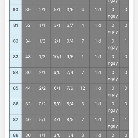
ngày
80
39
2/1
5/1
3/6
4
1 đ
0
0
3
ngày
81
52
1/1
3/1
6/7
4
1 đ
0
0
9
ngày
82
34
1/2
2/1
9/4
7
1 đ
0
1
4
ngày
83
48
1/2
10/1
9/6
1
1 đ
0
0
4
ngày
84
36
2/1
6/0
7/4
7
1 đ
0
0
4
ngày
85
44
2/2
6/1
7/6
12
1 đ
0
0
7
ngày
86
32
0/2
5/0
5/4
3
1 đ
0
0
2
ngày
87
40
5/1
4/1
8/5
7
1 đ
0
1
7
ngày
88
30
1/1
3/0
1/4
3
1 đ
0
0
5