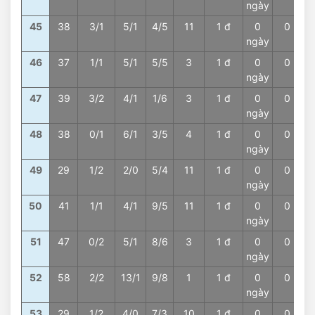
ngày
45
38
3/1
5/1
4/5
11
1 đ
0
0
4
ngày
46
37
1/1
5/1
5/5
3
1 đ
0
0
3
ngày
47
39
3/2
4/1
1/6
3
1 đ
0
0
2
ngày
48
38
0/1
6/1
3/5
4
1 đ
0
0
4
ngày
49
29
1/2
2/0
5/4
11
1 đ
0
0
3
ngày
50
41
1/1
4/1
9/5
11
1 đ
0
0
3
ngày
51
47
0/2
5/1
8/6
3
1 đ
0
0
9
ngày
52
58
2/2
13/1
9/8
1
1 đ
0
0
1
ngày
53
29
1/2
4/0
7/3
10
1 đ
0
0
4