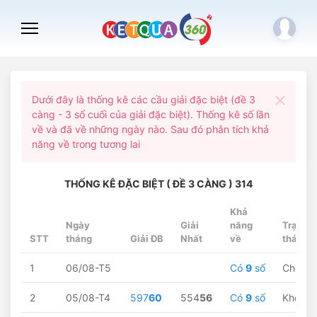
Dưới đây là thống kê các cầu giải đặc biệt (đề 3
càng - 3 số cuối của giải đặc biệt). Thống kê số lần
về và đã về những ngày nào. Sau đó phân tích khả
năng về trong tương lai
THỐNG KÊ ĐẶC BIỆT ( ĐỀ 3 CÀNG ) 314
Khả
Ngày
Giải
năng
Trạng
STT
tháng
Giải ĐB
Nhất
về
thái
1
06/08-T5
Có
9
số
Chờ...
2
05/08-T4
597
60
554
56
Có
9
số
Không 