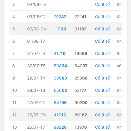
3
04/08-T3
Có
9
số
Không 
4
03/08-T2
792
47
272
41
Có
9
số
Không 
5
02/08-CN
119
09
011
83
Có
9
số
Không 
6
01/08-T7
Có
9
số
Không 
7
31/07-T6
417
10
169
59
Có
9
số
Không 
8
30/07-T5
508
34
840
97
Có
9
số
Về
34
9
29/07-T4
399
83
258
68
Có
9
số
Không 
10
28/07-T3
650
00
521
77
Có
9
số
Không 
11
27/07-T2
547
96
902
90
Có
9
số
Không 
12
26/07-CN
429
16
891
62
Có
9
số
Không 
13
25/07-T7
892
28
139
78
Có
9
số
Không 