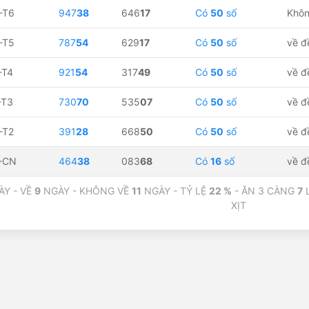
-T6
947
38
646
17
Có
50
số
Khôn
-T5
787
54
629
17
Có
50
số
về 
-T4
921
54
317
49
Có
50
số
về 
-T3
730
70
535
07
Có
50
số
về 
-T2
391
28
668
50
Có
50
số
về 
-CN
464
38
083
68
Có
16
số
về 
Y - VỀ
9
NGÀY - KHÔNG VỀ
11
NGÀY - TỶ LỆ
22 %
- ĂN 3 CÀNG
7
L
XỊT