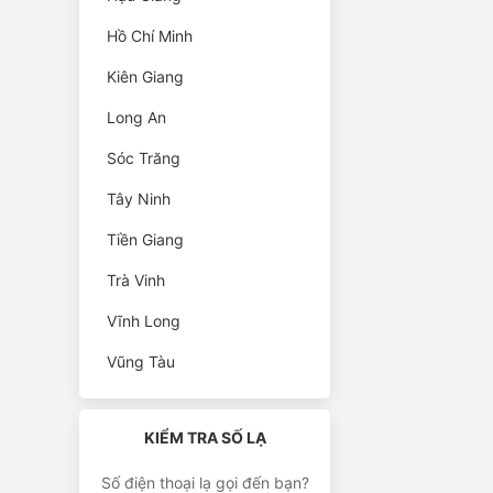
Hồ Chí Minh
Kiên Giang
Long An
Sóc Trăng
Tây Ninh
Tiền Giang
Trà Vinh
Vĩnh Long
Vũng Tàu
KIỂM TRA SỐ LẠ
Số điện thoại lạ gọi đến bạn?