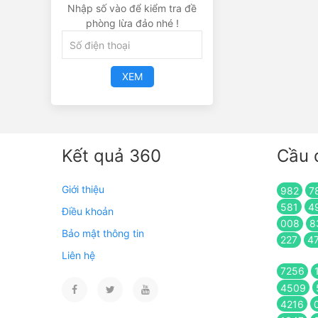
Nhập số vào để kiểm tra đề
phòng lừa đảo nhé !
XEM
Kết quả 360
Cầu 
Giới thiệu
982
7
581
4
Điều khoản
008
8
Bảo mật thông tin
227
4
Liên hệ
7256
4509
4216