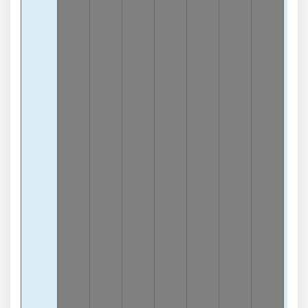
8
-1
lần
Tổn
0
-
lần
Tổn
6
-
lần
Tổn
4
-
lần
Tổn
5
-
lần
Tổn
7
-
lần
Tổn
2
-
lần