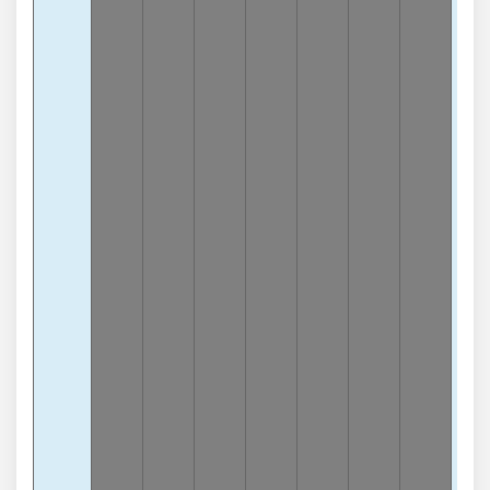
2
-
lần
Chạ
0
-
lần
Tổn
0
-
lần
Tổn
2
-
lần
Tổn
3
-
lần
Tổn
6
-
lần
Tổn
7
-
lần