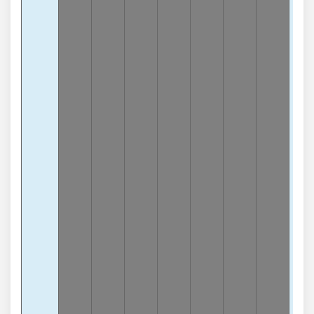
lần
Chạ
7
-7
lần
Chạ
9
-
lần
Chạ
2
-
lần
Chạ
3
-
lần
Chạ
0
-
lần
Chạ
8
-
lần
Tổn