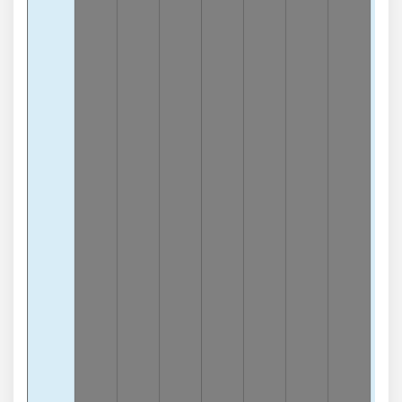
Càn
1
-4
lần
3
Càn
0
-
lần
3
Càn
3
-
lần
3
Càn
7
-
lần
3
Càn
8
-
lần
3
Càn