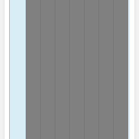
3
-
lần
3
Càn
5
-
lần
3
Càn
6
-
lần
Chạ
6
-1
lần
Chạ
1
-7
lần
Chạ
4
-
lần
Chạ
5
-