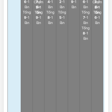
6
-1
7
-1
4
-1
2
-1
9
-1
6
-1
2
-1
Chạm
Chạm
lần
lần
lần
lần
lần
lần
lần
lần
9
-1
8
-1
3
Tổng
Tổng
Tổng
Tổng
Tổng
Tổng
lần
lần
Càn
9
-1
9
-1
8
-1
5
-1
7
-1
6
-1
2
-
lần
lần
lần
lần
lần
lần
lần
Tổng
3
8
-1
Càn
lần
3
-
lần
3
Càn
1
-3
lần
3
Càn
8
-
lần
3
Càn
0
-
lần