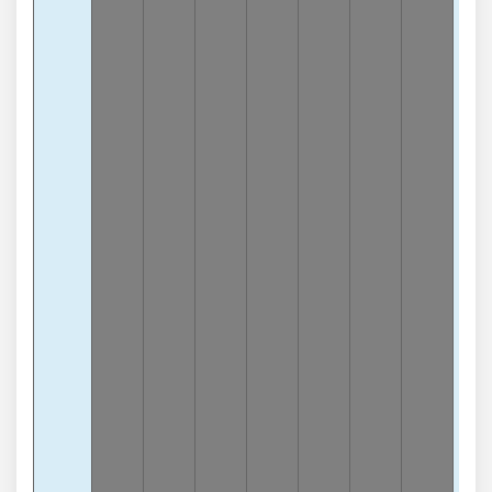
4
-
lần
3
Càn
9
-
lần
3
Càn
5
-1
lần
3
Càn
6
-1
lần
Chạ
9
-
lần
Chạ
1
-7
lần
Chạ