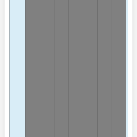
lần
Chạ
4
-
lần
Chạ
6
-
lần
Chạ
1
-7
lần
Chạ
9
-
lần
Chạ
2
-
lần
Chạ
7
-
lần
Chạ
8
-