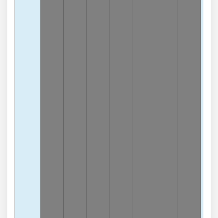
lần
3
Càn
8
-
lần
3
Càn
3
-
lần
3
Càn
4
-
lần
3
Càn
2
-
lần
Chạ
4
-
lần