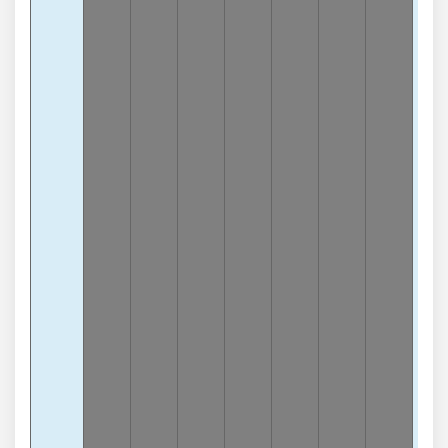
lần
3
Càn
5
-
lần
3
Càn
1
-3
lần
3
Càn
6
-
lần
3
Càn
8
-
lần
3
Càn
4
-
lần
3