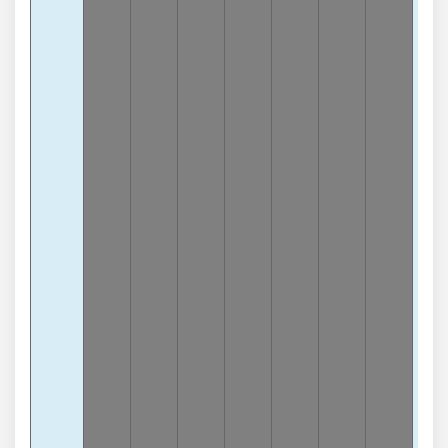
Càn
9
-
lần
3
Càn
0
-
lần
Chạ
7
-1
lần
Chạ
8
-
lần
Chạ
0
-
lần
Chạ
5
-
lần
Chạ