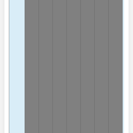
lần
Chạ
0
-
lần
Tổn
2
-
lần
Tổn
5
-
lần
Tổn
8
-
lần
Tổn
6
-
lần
Tổn
7
-
lần
Tổn