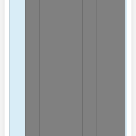
Tổn
1
-4
lần
Tổn
2
-
lần
Tổn
3
-
lần
Tổn
4
-
lần
Tổn
7
-
lần
Tổn
9
-
lần
Tổn
5
-
lần
Tổn