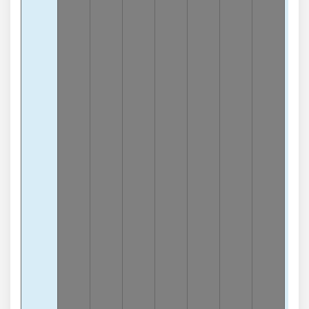
3
Càn
4
-
lần
3
Càn
5
-
lần
3
Càn
7
-2
lần
3
Càn
9
-
lần
Chạ
5
-1
lần
Chạ
3
-