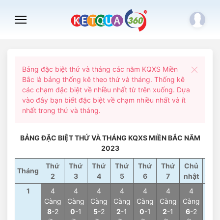
Bảng đặc biệt thứ và tháng các năm KQXS Miền
Bắc là bảng thống kê theo thứ và tháng. Thống kê
các chạm đặc biệt về nhiều nhất từ trên xuống. Dựa
vào đây bạn biết đặc biệt về chạm nhiều nhất và ít
nhất trong thứ và tháng.
BẢNG ĐẶC BIỆT THỨ VÀ THÁNG KQXS MIỀN BẮC NĂM
2023
Thứ
Thứ
Thứ
Thứ
Thứ
Thứ
Chủ
Tổn
Tháng
2
3
4
5
6
7
nhật
thá
1
4
4
4
4
4
4
4
4
Càng
Càng
Càng
Càng
Càng
Càng
Càng
Càn
8
-2
0
-1
5
-2
2
-1
0
-1
2
-1
6
-2
2
-