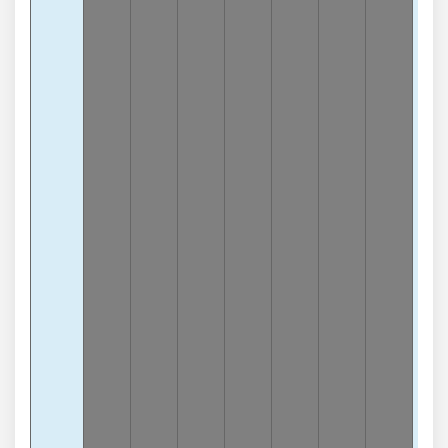
9
-
lần
Chạ
2
-
lần
Chạ
3
-
lần
Chạ
6
-
lần
Chạ
1
-4
lần
Chạ
4
-
lần
Tổn
0
-
lần