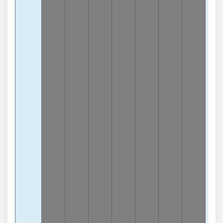
Chạ
5
-
lần
Chạ
1
-7
lần
Chạ
6
-
lần
Chạ
7
-
lần
Chạ
8
-
lần
Chạ
3
-
lần
Chạ
9
-
lần
Chạ