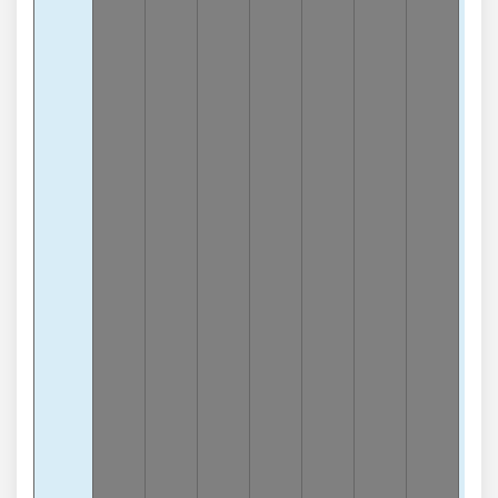
Càn
4
-
lần
3
Càn
7
-
lần
3
Càn
8
-
lần
3
Càn
0
-
lần
3
Càn
2
-
lần
3
Càn