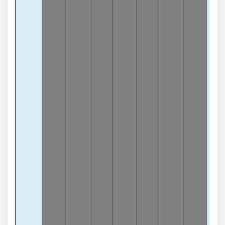
6
-
lần
Chạ
7
-7
lần
Chạ
4
-
lần
Chạ
5
-
lần
Chạ
0
-
lần
Chạ
2
-
lần
Chạ
3
-1
lần
Chạ