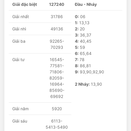
Giải đặc biệt
127240
Đầu - Nháy
Giải nhất
31786
0:
06
1:
13,13
Giải nhì
49136
2:
20
3:
36,37
Giải ba
92265-
4:
40,45
70293
5:
59
6:
65,64
Giải tư
16545-
7:
78
77581-
8:
86,81
71806-
9:
93,90,92,90
82059-
16964-
2 Nháy:
13,90
85690-
69692
Giải năm
5920
Giải sáu
6113-
5413-5490