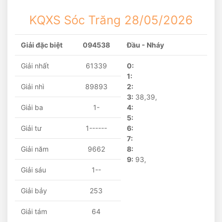
KQXS Sóc Trăng 28/05/2026
Giải đặc biệt
094538
Đầu - Nháy
Giải nhất
61339
0:
1:
Giải nhì
89893
2:
3:
38,39,
Giải ba
1-
4:
5:
Giải tư
1------
6:
7:
Giải năm
9662
8:
9:
93,
Giải sáu
1--
Giải bảy
253
Giải tám
64