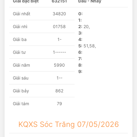
Giải đặc biệt
632151
Đầu - Nháy
Giải nhất
34820
0:
1:
Giải nhì
01758
2:
20,
3:
Giải ba
1-
4:
5:
51,58,
Giải tư
1------
6:
7:
Giải năm
5990
8:
9:
Giải sáu
1--
Giải bảy
862
Giải tám
79
KQXS Sóc Trăng 07/05/2026