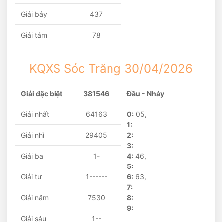
Giải bảy
437
Giải tám
78
KQXS Sóc Trăng 30/04/2026
Giải đặc biệt
381546
Đầu - Nháy
Giải nhất
64163
0:
05,
1:
Giải nhì
29405
2:
3:
Giải ba
1-
4:
46,
5:
Giải tư
1------
6:
63,
7:
Giải năm
7530
8:
9:
Giải sáu
1--