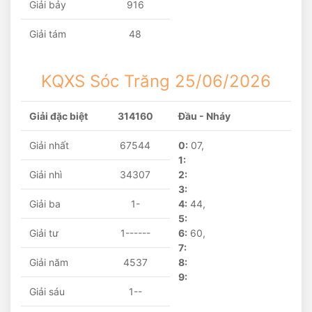
Giải bảy
916
Giải tám
48
KQXS Sóc Trăng 25/06/2026
Giải đặc biệt
314160
Đầu - Nháy
Giải nhất
67544
0:
07,
1:
Giải nhì
34307
2:
3:
Giải ba
1-
4:
44,
5:
Giải tư
1------
6:
60,
7:
Giải năm
4537
8:
9:
Giải sáu
1--