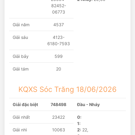
82452-
06773
Giải năm
4537
Giải sáu
4123-
6180-7593
Giải bảy
599
Giải tám
20
KQXS Sóc Trăng 18/06/2026
Giải đặc biệt
748498
Đầu - Nháy
Giải nhất
23422
0:
1:
Giải nhì
10063
2:
22,