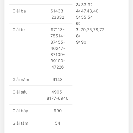
3:
33,32
Giải ba
61433-
4:
47,43,40
23332
5:
55,54
6:
Giải tư
97113-
7:
79,75,78,77
75514-
8:
87455-
9:
90
46247-
87109-
39100-
47226
Giải năm
9143
Giải sáu
4905-
8177-6940
Giải bảy
990
Giải tám
54