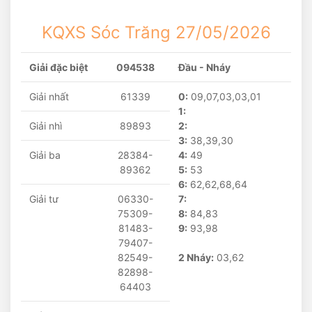
KQXS Sóc Trăng 27/05/2026
Giải đặc biệt
094538
Đầu - Nháy
Giải nhất
61339
0:
09,07,03,03,01
1:
Giải nhì
89893
2:
3:
38,39,30
Giải ba
28384-
4:
49
89362
5:
53
6:
62,62,68,64
Giải tư
06330-
7:
75309-
8:
84,83
81483-
9:
93,98
79407-
82549-
2 Nháy:
03,62
82898-
64403