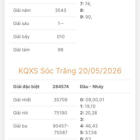
7:
74,
Giải năm
3543
8:
9:
90,
Giải sáu
1--
Giải bảy
010
Giải tám
98
KQXS Sóc Trăng 20/05/2026
Giải đặc biệt
284574
Đầu - Nháy
Giải nhất
35709
0:
09,00,01
1:
19,10
Giải nhì
75190
2:
20,28
3:
Giải ba
90457-
4:
46,43
75587
5:
57,58
6:
63