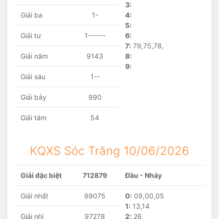
3:
Giải ba
1-
4:
5:
Giải tư
1------
6:
7:
79,75,78,
Giải năm
9143
8:
9:
Giải sáu
1--
Giải bảy
990
Giải tám
54
KQXS Sóc Trăng 10/06/2026
Giải đặc biệt
712879
Đầu - Nháy
Giải nhất
99075
0:
09,00,05
1:
13,14
Giải nhì
97278
2:
26