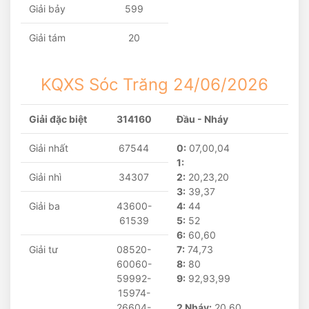
Giải bảy
599
Giải tám
20
KQXS Sóc Trăng 24/06/2026
Giải đặc biệt
314160
Đầu - Nháy
Giải nhất
67544
0:
07,00,04
1:
Giải nhì
34307
2:
20,23,20
3:
39,37
Giải ba
43600-
4:
44
61539
5:
52
6:
60,60
Giải tư
08520-
7:
74,73
60060-
8:
80
59992-
9:
92,93,99
15974-
26604-
2 Nháy:
20,60