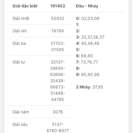
Giải đặc biệt
191402
Đầu - Nháy
Giải nhất
55932
0:
02,03,06
1:
Giải nhì
19769
2:
3:
32,37,38,37
Giải ba
01103-
4:
40,48,46
01595
5:
6:
69,60
Giải tư
32137-
7:
73,76,77
24640-
8:
62606-
9:
95,95,96
20438-
66673-
2 Nháy:
37,95
51448-
44795
Giải năm
3076
Giải sáu
5137-
6760-8077