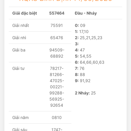
Giải đặc biệt
557464
Đầu - Nháy
Giải nhất
75591
0:
09
1:
17,10
Giải nhì
65476
2:
25,21,25,23
3:
Giải ba
94509-
4:
47
68892
5:
54,55
6:
64,66,60,63
Giải tư
78217-
7:
76
81266-
8:
88
47025-
9:
91,92
00221-
99288-
2 Nháy:
25
56925-
92654
Giải năm
0810
Giải sáu
1747-