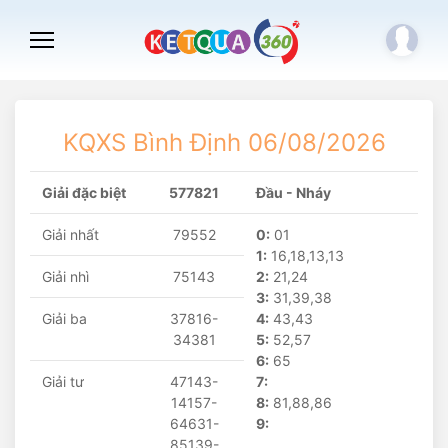
KQXS Bình Định 06/08/2026
Giải đặc biệt
577821
Đầu - Nháy
Giải nhất
79552
0:
01
1:
16,18,13,13
Giải nhì
75143
2:
21,24
3:
31,39,38
Giải ba
37816-
4:
43,43
34381
5:
52,57
6:
65
Giải tư
47143-
7:
14157-
8:
81,88,86
64631-
9:
85139-