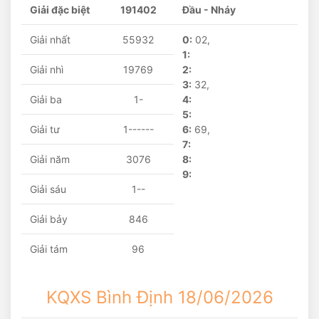
Giải đặc biệt
191402
Đầu - Nháy
Giải nhất
55932
0:
02,
1:
Giải nhì
19769
2:
3:
32,
Giải ba
1-
4:
5:
Giải tư
1------
6:
69,
7:
Giải năm
3076
8:
9:
Giải sáu
1--
Giải bảy
846
Giải tám
96
KQXS Bình Định 18/06/2026