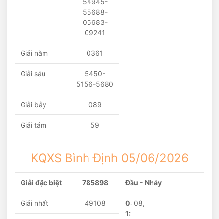
54945-
55688-
05683-
09241
Giải năm
0361
Giải sáu
5450-
5156-5680
Giải bảy
089
Giải tám
59
KQXS Bình Định 05/06/2026
Giải đặc biệt
785898
Đầu - Nháy
Giải nhất
49108
0:
08,
1: