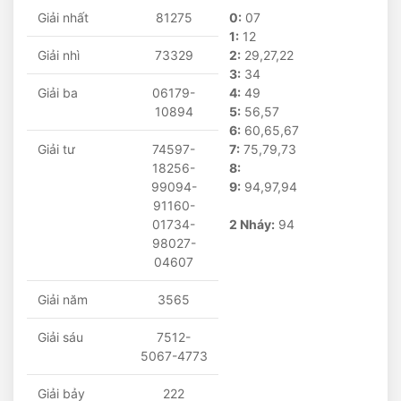
Giải nhất
81275
0:
07
1:
12
Giải nhì
73329
2:
29,27,22
3:
34
Giải ba
06179-
4:
49
10894
5:
56,57
6:
60,65,67
Giải tư
74597-
7:
75,79,73
18256-
8:
99094-
9:
94,97,94
91160-
01734-
2 Nháy:
94
98027-
04607
Giải năm
3565
Giải sáu
7512-
5067-4773
Giải bảy
222