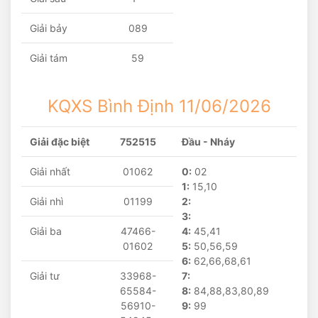
Giải bảy
089
Giải tám
59
KQXS Bình Định 11/06/2026
Giải đặc biệt
752515
Đầu - Nháy
Giải nhất
01062
0:
02
1:
15,10
Giải nhì
01199
2:
3:
Giải ba
47466-
4:
45,41
01602
5:
50,56,59
6:
62,66,68,61
Giải tư
33968-
7:
65584-
8:
84,88,83,80,89
56910-
9:
99