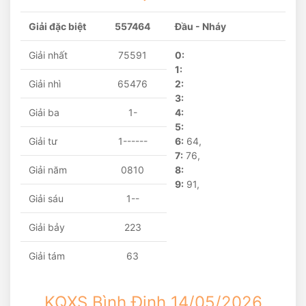
Giải đặc biệt
557464
Đầu - Nháy
Giải nhất
75591
0:
1:
Giải nhì
65476
2:
3:
Giải ba
1-
4:
5:
Giải tư
1------
6:
64,
7:
76,
Giải năm
0810
8:
9:
91,
Giải sáu
1--
Giải bảy
223
Giải tám
63
KQXS Bình Định 14/05/2026