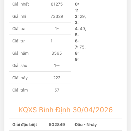
Giải nhất
81275
0:
1:
Giải nhì
73329
2:
29,
3:
Giải ba
1-
4:
49,
5:
Giải tư
1------
6:
7:
75,
Giải năm
3565
8:
9:
Giải sáu
1--
Giải bảy
222
Giải tám
57
KQXS Bình Định 30/04/2026
Giải đặc biệt
502849
Đầu - Nháy