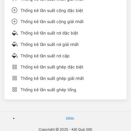
Thống kê tần suất cộng đặc biệt
Thống kê tần suất cộng giải nhất
Thống kê tần suất rơi đặc biệt
Thống kê tần suất rơi giải nhất
Thống kê tần suất rơi cặp
Thống kê tần suất ghép đặc biệt
Thống kê tần suất ghép giải nhất
Thống kê tần suất ghép tổng
888b
Copyright @ 2025 - Kết Quả 360