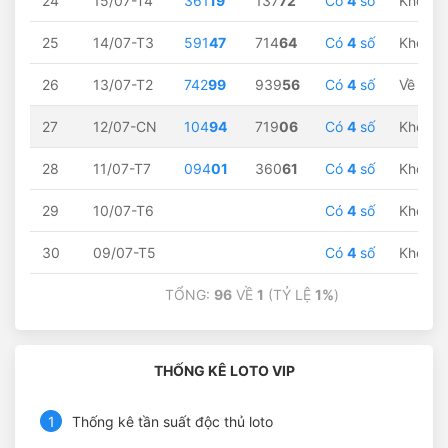
24
15/07-T4
361
19
137
72
Có
4
số
Không 
25
14/07-T3
591
47
714
64
Có
4
số
Không 
26
13/07-T2
742
99
939
56
Có
4
số
Về
99
27
12/07-CN
104
94
719
06
Có
4
số
Không 
28
11/07-T7
094
01
360
61
Có
4
số
Không 
29
10/07-T6
Có
4
số
Không 
30
09/07-T5
Có
4
số
Không 
TỔNG:
96
VỀ
1
(TỶ LỆ
1%
)
THỐNG KÊ LOTO VIP
1
Thống kê tần suất độc thủ loto