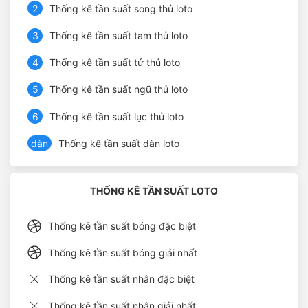
2
Thống kê tần suất song thủ loto
3
Thống kê tần suất tam thủ loto
4
Thống kê tần suất tứ thủ loto
5
Thống kê tần suất ngũ thủ loto
6
Thống kê tần suất lục thủ loto
dàn
Thống kê tần suất dàn loto
THỐNG KÊ TẦN SUẤT LOTO
Thống kê tần suất bóng đặc biệt
Thống kê tần suất bóng giải nhất
Thống kê tần suất nhân đặc biệt
Thống kê tần suất nhân giải nhất