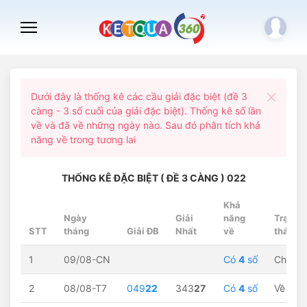
Dưới đây là thống kê các cầu giải đặc biệt (đề 3
càng - 3 số cuối của giải đặc biệt). Thống kê số lần
về và đã về những ngày nào. Sau đó phân tích khả
năng về trong tương lai
THỐNG KÊ ĐẶC BIỆT ( ĐỀ 3 CÀNG ) 022
Khả
Ngày
Giải
năng
Trạng
STT
tháng
Giải ĐB
Nhất
về
thái
1
09/08-CN
Có
4
số
Chờ...
2
08/08-T7
049
22
343
27
Có
4
số
Về
22