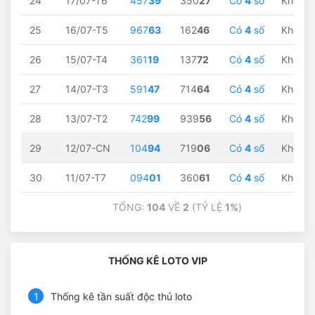
24
17/07-T6
457
39
350
27
Có
4
số
Không 
25
16/07-T5
967
63
162
46
Có
4
số
Không 
26
15/07-T4
361
19
137
72
Có
4
số
Không 
27
14/07-T3
591
47
714
64
Có
4
số
Không 
28
13/07-T2
742
99
939
56
Có
4
số
Không 
29
12/07-CN
104
94
719
06
Có
4
số
Không 
30
11/07-T7
094
01
360
61
Có
4
số
Không 
TỔNG:
104
VỀ
2
(TỶ LỆ
1%
)
THỐNG KÊ LOTO VIP
1
Thống kê tần suất độc thủ loto