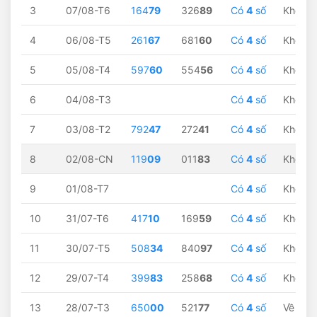
3
07/08-T6
164
79
326
89
Có
4
số
Không 
4
06/08-T5
261
67
681
60
Có
4
số
Không 
5
05/08-T4
597
60
554
56
Có
4
số
Không 
6
04/08-T3
Có
4
số
Không 
7
03/08-T2
792
47
272
41
Có
4
số
Không 
8
02/08-CN
119
09
011
83
Có
4
số
Không 
9
01/08-T7
Có
4
số
Không 
10
31/07-T6
417
10
169
59
Có
4
số
Không 
11
30/07-T5
508
34
840
97
Có
4
số
Không 
12
29/07-T4
399
83
258
68
Có
4
số
Không 
13
28/07-T3
650
00
521
77
Có
4
số
Về
00