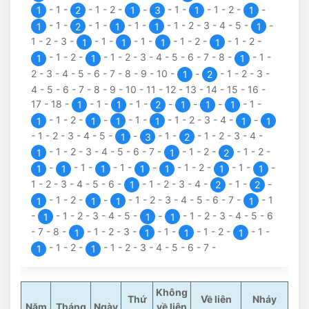
-
1
-
-
1
-
2
-
-
-
1
-
-
1
-
2
-
-
1
2
1
3
1
1
-
1
-
-
1
-
-
1
-
-
1
-
2
-
3
-
4
-
5
-
-
1
2
1
1
1
1
-
2
-
3
-
-
1
-
-
1
-
-
1
-
2
-
-
1
-
2
-
1
1
1
1
-
1
-
2
-
-
1
-
2
-
3
-
4
-
5
-
6
-
7
-
8
-
-
1
-
1
1
1
2
-
3
-
4
-
5
-
6
-
7
-
8
-
9
-
10
-
-
-
1
-
2
-
3
-
1
2
4
-
5
-
6
-
7
-
8
-
9
-
10
-
11
-
12
-
13
-
14
-
15
-
16
-
17
-
18
-
-
1
-
-
1
-
-
-
-
-
1
-
1
1
2
1
1
1
-
1
-
2
-
-
-
1
-
-
1
-
2
-
3
-
4
-
-
1
1
1
1
1
1
-
1
-
2
-
3
-
4
-
5
-
-
-
1
-
-
1
-
2
-
3
-
4
-
1
3
2
-
1
-
2
-
3
-
4
-
5
-
6
-
7
-
-
1
-
2
-
-
1
-
2
-
1
1
2
-
-
1
-
-
1
-
-
-
1
-
2
-
-
1
-
-
1
1
1
1
1
1
1
1
-
2
-
3
-
4
-
5
-
6
-
-
1
-
2
-
3
-
4
-
-
1
-
-
1
2
2
-
1
-
2
-
-
-
1
-
2
-
3
-
4
-
5
-
6
-
7
-
-
1
1
1
1
1
-
-
1
-
2
-
3
-
4
-
5
-
-
-
1
-
2
-
3
-
4
-
5
-
6
1
1
1
-
7
-
8
-
-
1
-
2
-
3
-
-
1
-
-
1
-
2
-
-
1
-
1
1
1
1
-
1
-
2
-
-
1
-
2
-
3
-
4
-
5
-
6
-
7
-
1
1
Không
Thứ
Về liên
Nháy
Năm
Tháng
Ngày
về liên