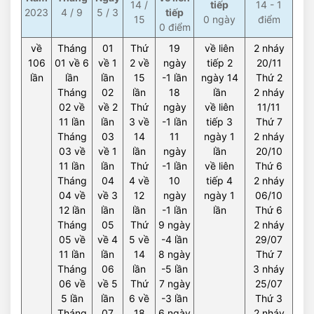
14 /
tiếp
14 - 1
2023
4 / 9
5 / 3
tiếp
15
0 ngày
điểm
0 điểm
về
Tháng
01
Thứ
19
về liên
2 nháy
106
01 về 6
về 1
2 về
ngày
tiếp 2
20/11
lần
lần
lần
15
-1 lần
ngày 14
Thứ 2
Tháng
02
lần
18
lần
2 nháy
02 về
về 2
Thứ
ngày
về liên
11/11
11 lần
lần
3 về
-1 lần
tiếp 3
Thứ 7
Tháng
03
14
11
ngày 1
2 nháy
03 về
về 1
lần
ngày
lần
20/10
11 lần
lần
Thứ
-1 lần
về liên
Thứ 6
Tháng
04
4 về
10
tiếp 4
2 nháy
04 về
về 3
12
ngày
ngày 1
06/10
12 lần
lần
lần
-1 lần
lần
Thứ 6
Tháng
05
Thứ
9 ngày
2 nháy
05 về
về 4
5 về
-4 lần
29/07
11 lần
lần
14
8 ngày
Thứ 7
Tháng
06
lần
-5 lần
3 nháy
06 về
về 5
Thứ
7 ngày
25/07
5 lần
lần
6 về
-3 lần
Thứ 3
Tháng
07
18
6 ngày
2 nháy