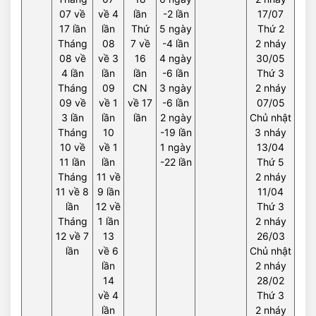
07 về
về 4
lần
-2 lần
17/07
17 lần
lần
Thứ
5 ngày
Thứ 2
Tháng
08
7 về
-4 lần
2 nháy
08 về
về 3
16
4 ngày
30/05
4 lần
lần
lần
-6 lần
Thứ 3
Tháng
09
CN
3 ngày
2 nháy
09 về
về 1
về 17
-6 lần
07/05
3 lần
lần
lần
2 ngày
Chủ nhật
Tháng
10
-19 lần
3 nháy
10 về
về 1
1 ngày
13/04
11 lần
lần
-22 lần
Thứ 5
Tháng
11 về
2 nháy
11 về 8
9 lần
11/04
lần
12 về
Thứ 3
Tháng
1 lần
2 nháy
12 về 7
13
26/03
lần
về 6
Chủ nhật
lần
2 nháy
14
28/02
về 4
Thứ 3
lần
2 nháy