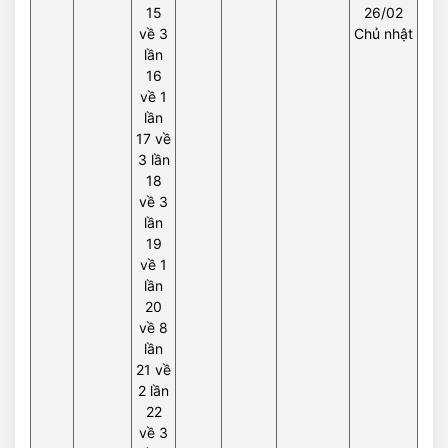
15
26/02
về 3
Chủ nhật
lần
16
về 1
lần
17 về
3 lần
18
về 3
lần
19
về 1
lần
20
về 8
lần
21 về
2 lần
22
về 3