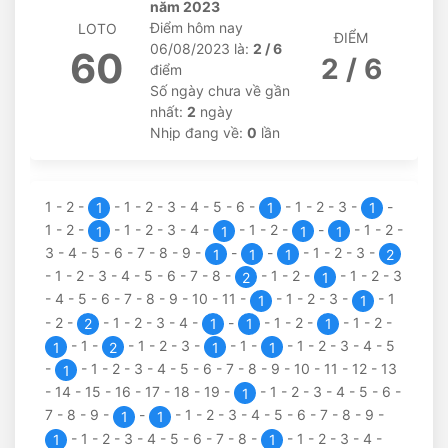
năm 2023
Điểm hôm nay
LOTO
ĐIỂM
06/08/2023 là:
2 / 6
60
2 / 6
điểm
Số ngày chưa về gần
nhất:
2
ngày
Nhịp đang về:
0
lần
1
-
2
-
-
1
-
2
-
3
-
4
-
5
-
6
-
-
1
-
2
-
3
-
-
1
1
1
1
-
2
-
-
1
-
2
-
3
-
4
-
-
1
-
2
-
-
-
1
-
2
-
1
1
1
1
3
-
4
-
5
-
6
-
7
-
8
-
9
-
-
-
-
1
-
2
-
3
-
1
1
1
2
-
1
-
2
-
3
-
4
-
5
-
6
-
7
-
8
-
-
1
-
2
-
-
1
-
2
-
3
2
1
-
4
-
5
-
6
-
7
-
8
-
9
-
10
-
11
-
-
1
-
2
-
3
-
-
1
1
1
-
2
-
-
1
-
2
-
3
-
4
-
-
-
1
-
2
-
-
1
-
2
-
2
1
1
1
-
1
-
-
1
-
2
-
3
-
-
1
-
-
1
-
2
-
3
-
4
-
5
1
2
1
1
-
-
1
-
2
-
3
-
4
-
5
-
6
-
7
-
8
-
9
-
10
-
11
-
12
-
13
1
-
14
-
15
-
16
-
17
-
18
-
19
-
-
1
-
2
-
3
-
4
-
5
-
6
-
1
7
-
8
-
9
-
-
-
1
-
2
-
3
-
4
-
5
-
6
-
7
-
8
-
9
-
1
1
-
1
-
2
-
3
-
4
-
5
-
6
-
7
-
8
-
-
1
-
2
-
3
-
4
-
1
1