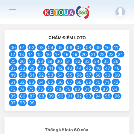
CHẨM ĐIỂM LOTO
00
01
02
03
04
05
06
07
08
09
10
11
12
13
14
15
16
17
18
19
20
21
22
23
24
25
26
27
28
29
30
31
32
33
34
35
36
37
38
39
40
41
42
43
44
45
46
47
48
49
50
51
52
53
54
55
56
57
58
59
60
61
62
63
64
65
66
67
68
69
70
71
72
73
74
75
76
77
78
79
80
81
82
83
84
85
86
87
88
89
90
91
92
93
94
95
96
97
98
99
Thống kê loto
60
của