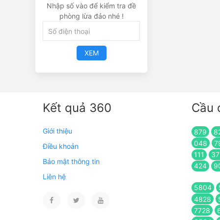
Nhập số vào để kiểm tra đề
phòng lừa đảo nhé !
XEM
Kết quả 360
Cầu 
Giới thiệu
879
8
048
7
Điều khoản
111
37
Bảo mật thông tin
424
9
Liên hệ
5804
4828
7728