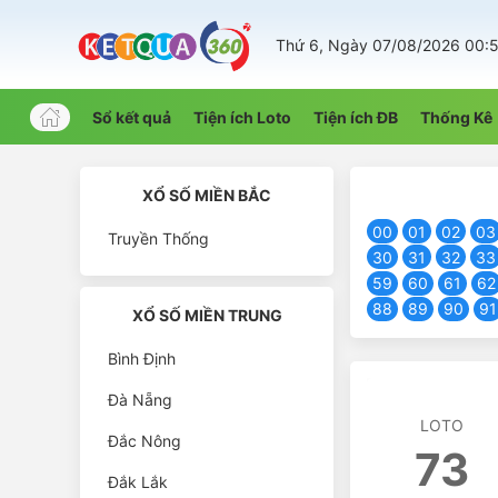
Thứ 6, Ngày 07/08/2026 00:
Sổ kết quả
Tiện ích Loto
Tiện ích ĐB
Thống Kê
XỔ SỐ MIỀN BẮC
00
01
02
03
Truyền Thống
30
31
32
33
59
60
61
62
88
89
90
91
XỔ SỐ MIỀN TRUNG
Bình Định
Đà Nẵng
LOTO
Đắc Nông
73
Đắk Lắk