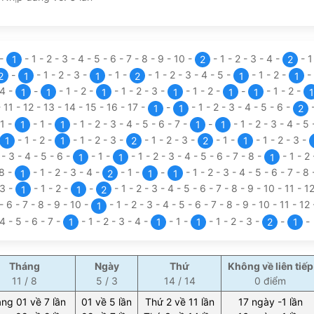
-
-
1
-
2
-
3
-
4
-
5
-
6
-
7
-
8
-
9
-
10
-
-
1
-
2
-
3
-
4
-
-
1
2
2
-
-
1
-
2
-
3
-
-
1
-
-
1
-
2
-
3
-
4
-
5
-
-
1
-
2
-
-
2
1
1
2
1
1
4
-
-
-
1
-
2
-
-
1
-
2
-
3
-
-
1
-
2
-
-
-
1
-
2
-
1
1
1
1
1
1
1
-
11
-
12
-
13
-
14
-
15
-
16
-
17
-
-
-
1
-
2
-
3
-
4
-
5
-
6
-
1
1
2
1
-
-
1
-
-
1
-
2
-
3
-
4
-
5
-
6
-
7
-
-
-
1
-
2
-
3
-
4
-
5
1
1
1
1
-
1
-
2
-
-
1
-
2
-
3
-
-
1
-
2
-
3
-
-
1
-
-
1
-
2
-
3
-
1
1
2
2
1
2
-
3
-
4
-
5
-
6
-
-
1
-
-
1
-
2
-
3
-
4
-
5
-
6
-
7
-
8
-
-
1
-
2
1
1
1
8
-
-
1
-
2
-
3
-
4
-
-
1
-
-
-
1
-
2
-
3
-
4
-
5
-
6
-
7
-
8
1
2
1
1
3
-
-
1
-
2
-
-
-
1
-
2
-
3
-
4
-
5
-
6
-
7
-
8
-
9
-
10
-
11
-
1
1
1
2
-
6
-
7
-
8
-
9
-
10
-
-
1
-
2
-
3
-
4
-
5
-
6
-
7
-
8
-
9
-
10
-
11
-
12
1
4
-
5
-
6
-
7
-
-
1
-
2
-
3
-
4
-
-
1
-
-
1
-
2
-
3
-
-
-
1
1
1
2
1
Tháng
Ngày
Thứ
Không về liên tiếp
11 / 8
5 / 3
14 / 14
0 điểm
ng 01 về 7 lần
01 về 5 lần
Thứ 2 về 11 lần
17 ngày -1 lần