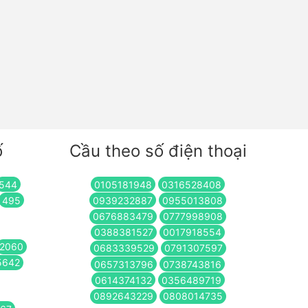
ố
Cầu theo số điện thoại
544
0105181948
0316528408
495
0939232887
0955013808
0676883479
0777998908
0388381527
0017918554
2060
0683339529
0791307597
5642
0657313796
0738743816
0614374132
0356489719
0892643229
0808014735