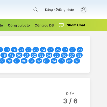
Đăng ký/đăng nhập
Nhóm Chát
to
Công cụ Loto
Công cụ ĐB
8
19
20
21
22
23
24
25
26
27
28
29
48
49
50
51
52
53
54
55
56
57
58
77
78
79
80
81
82
83
84
85
86
87
ĐIỂM
3 / 6