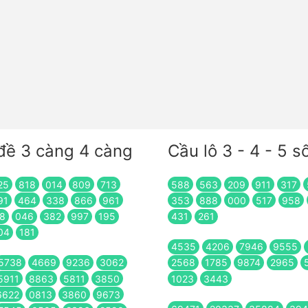
đề 3 càng 4 càng
Cầu lô 3 - 4 - 5 s
25
818
014
809
713
588
563
209
911
317
91
464
338
866
961
353
888
000
517
958
8
046
382
997
195
431
261
04
181
4535
4206
7946
9555
5738
4669
9236
3062
2568
1785
9874
2965
5911
8863
5811
3850
1023
3443
6622
0813
3860
9673