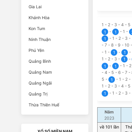
Gia Lai
Khánh Hòa
1
-
2
-
3
-
4
-
5
Kon Tum
-
-
1
-
1
1
-
1
-
2
-
3
-
1
Ninh Thuận
-
7
-
8
-
9
-
10
Phú Yên
-
1
-
-
-
1
1
1
-
2
-
3
-
-
1
Quảng Bình
-
-
1
-
1
1
Quảng Nam
-
4
-
5
-
6
-
7
-
5
-
-
1
-
2
-
1
Quảng Ngãi
1
-
2
-
3
-
4
-
5
-
1
-
2
-
3
-
1
Quảng Trị
Thừa Thiên Huế
Năm
2023
về 101 lần
Thá
XỔ SỐ MIỀN NAM