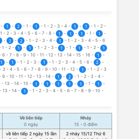
1
-
-
-
1
-
-
1
-
2
-
3
-
4
-
-
-
1
-
2
-
1
2
1
1
1
1
-
2
-
3
-
4
-
5
-
6
-
7
-
8
-
-
-
-
1
-
-
1
1
1
1
-
-
-
1
-
2
-
3
-
4
-
-
1
-
2
-
3
-
4
-
5
-
6
2
2
1
-
1
-
2
-
-
-
1
-
2
-
3
-
-
1
-
-
1
-
2
-
1
1
1
1
1
-
6
-
7
-
8
-
9
-
10
-
11
-
12
-
13
-
14
-
15
-
16
-
-
1
-
-
1
-
2
-
3
-
-
1
-
2
-
3
-
4
-
5
-
6
-
-
1
1
1
2
-
3
-
4
-
5
-
6
-
7
-
8
-
9
-
10
-
11
-
12
-
-
1
-
2
-
3
1
-
9
-
10
-
11
-
12
-
13
-
14
-
-
-
1
-
2
-
3
-
4
-
1
2
2
-
13
-
14
-
15
-
-
-
-
-
-
1
-
-
1
1
1
1
1
1
-
13
-
14
-
-
1
-
2
-
3
-
4
-
5
-
6
-
7
-
8
-
9
-
10
-
1
Về liên tiếp
Nháy
0 ngày
15 - 0 điểm
về liên tiếp 2 ngày 15 lần
2 nháy 15/12 Thứ 6