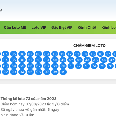
56
Cầu Loto MB
Loto VIP
Đặc Biệt VIP
Kênh Chốt
Kênh Lo
CHẨM ĐIỂM LOTO
04
05
06
07
08
09
10
11
12
13
14
15
16
17
1
34
35
36
37
38
39
40
41
42
43
44
45
46
47
63
64
65
66
67
68
69
70
71
72
73
74
75
76
92
93
94
95
96
97
98
99
Thống kê loto
73
của năm 2023
Điểm hôm nay 07/08/2023 là:
3 / 6
điểm
Số ngày chưa về gần nhất:
5
ngày
Nhịp đang về:
0
lần