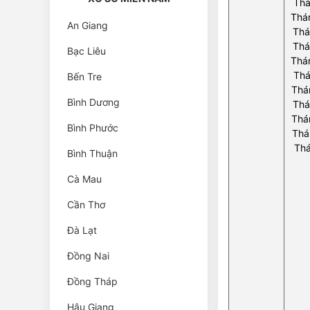
Thá
Thán
An Giang
Thá
Thá
Bạc Liêu
Thán
Thá
Bến Tre
Thá
Bình Dương
Thá
Thá
Bình Phước
Thá
Thá
Bình Thuận
Cà Mau
Cần Thơ
Đà Lạt
Đồng Nai
Đồng Tháp
Hậu Giang