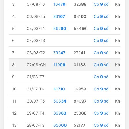
3
07/08-T6
164
79
326
89
Có
9
số
Không 
4
06/08-T5
261
67
681
60
Có
9
số
Không 
5
05/08-T4
597
60
554
56
Có
9
số
Không 
6
04/08-T3
Có
9
số
Không 
7
03/08-T2
792
47
272
41
Có
9
số
Không 
8
02/08-CN
119
09
011
83
Có
9
số
Không 
9
01/08-T7
Có
9
số
Không 
10
31/07-T6
417
10
169
59
Có
9
số
Không 
11
30/07-T5
508
34
840
97
Có
9
số
Không 
12
29/07-T4
399
83
258
68
Có
9
số
Không 
13
28/07-T3
650
00
521
77
Có
9
số
Không 