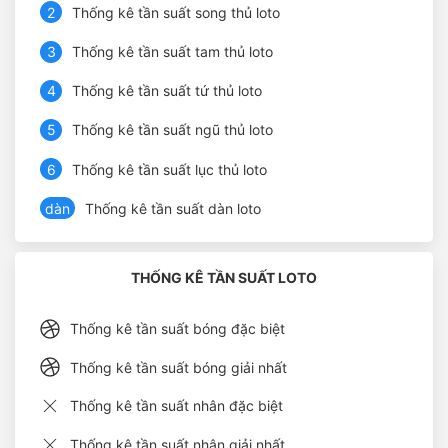
2
Thống kê tần suất song thủ loto
3
Thống kê tần suất tam thủ loto
4
Thống kê tần suất tứ thủ loto
5
Thống kê tần suất ngũ thủ loto
6
Thống kê tần suất lục thủ loto
dàn
Thống kê tần suất dàn loto
THỐNG KÊ TẦN SUẤT LOTO
Thống kê tần suất bóng đặc biệt
Thống kê tần suất bóng giải nhất
Thống kê tần suất nhân đặc biệt
Thống kê tần suất nhân giải nhất