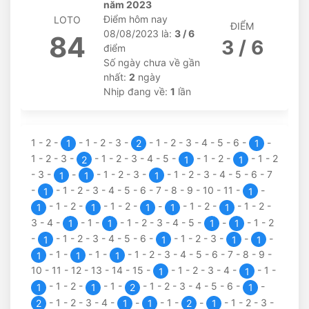
năm 2023
Điểm hôm nay
LOTO
ĐIỂM
08/08/2023 là:
3 / 6
84
3 / 6
điểm
Số ngày chưa về gần
nhất:
2
ngày
Nhịp đang về:
1
lần
1
-
2
-
-
1
-
2
-
3
-
-
1
-
2
-
3
-
4
-
5
-
6
-
-
1
2
1
1
-
2
-
3
-
-
1
-
2
-
3
-
4
-
5
-
-
1
-
2
-
-
1
-
2
2
1
1
-
3
-
-
-
1
-
2
-
3
-
-
1
-
2
-
3
-
4
-
5
-
6
-
7
1
1
1
-
-
1
-
2
-
3
-
4
-
5
-
6
-
7
-
8
-
9
-
10
-
11
-
-
1
1
-
1
-
2
-
-
1
-
2
-
-
-
1
-
2
-
-
1
-
2
-
1
1
1
1
1
3
-
4
-
-
1
-
-
1
-
2
-
3
-
4
-
5
-
-
-
1
-
2
1
1
1
1
-
-
1
-
2
-
3
-
4
-
5
-
6
-
-
1
-
2
-
3
-
-
-
1
1
1
1
-
1
-
-
1
-
-
1
-
2
-
3
-
4
-
5
-
6
-
7
-
8
-
9
-
1
1
1
10
-
11
-
12
-
13
-
14
-
15
-
-
1
-
2
-
3
-
4
-
-
1
-
1
1
-
1
-
2
-
-
1
-
-
1
-
2
-
3
-
4
-
5
-
6
-
-
1
1
2
1
-
1
-
2
-
3
-
4
-
-
-
1
-
-
-
1
-
2
-
3
-
2
1
1
2
1