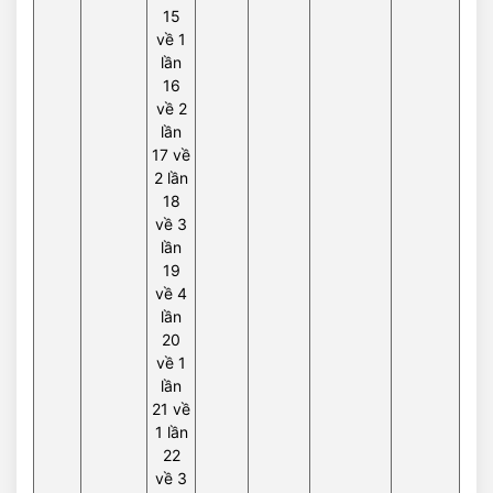
15
về 1
lần
16
về 2
lần
17 về
2 lần
18
về 3
lần
19
về 4
lần
20
về 1
lần
21 về
1 lần
22
về 3