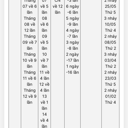
Tháng
07
CN
-3 lần
2 nháy
07 về 6
về 5
về 12
6 ngày
25/05
lần
lần
lần
-6 lần
Thứ 5
Tháng
08
5 ngày
3 nháy
08 về
về 6
-9 lần
10/05
12 lần
lần
4 ngày
Thứ 4
Tháng
09
-7 lần
2 nháy
09 về 7
về 5
3 ngày
08/05
lần
lần
-8 lần
Thứ 2
Tháng
10
2 ngày
3 nháy
10 về 9
về 7
-17 lần
03/04
lần
lần
1 ngày
Thứ 2
Tháng
11 về
-16 lần
2 nháy
11 về 6
4 lần
23/03
lần
12 về
Thứ 5
Tháng
4 lần
2 nháy
12 về 9
13
01/02
lần
về 1
Thứ 4
lần
14
về 4
lần