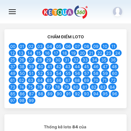
CHẨM ĐIỂM LOTO
00
01
02
03
04
05
06
07
08
09
10
11
12
13
14
15
16
17
18
19
20
21
22
23
24
25
26
27
28
29
30
31
32
33
34
35
36
37
38
39
40
41
42
43
44
45
46
47
48
49
50
51
52
53
54
55
56
57
58
59
60
61
62
63
64
65
66
67
68
69
70
71
72
73
74
75
76
77
78
79
80
81
82
83
84
85
86
87
88
89
90
91
92
93
94
95
96
97
98
99
Thống kê loto
84
của