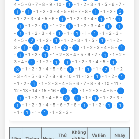
4
-
5
-
6
-
7
-
8
-
9
-
10
-
-
1
-
2
-
3
-
4
-
5
-
6
-
7
-
1
-
-
1
-
2
-
3
-
4
-
5
-
6
-
7
-
8
-
-
1
-
2
-
1
1
1
2
-
1
-
2
-
3
-
4
-
5
-
6
-
-
1
-
2
-
3
-
4
-
-
1
-
1
1
1
-
-
1
-
2
-
-
1
-
2
-
-
1
-
2
-
3
-
4
-
-
1
1
1
1
1
-
-
1
-
2
-
3
-
4
-
-
1
-
-
1
-
-
1
-
2
-
3
-
1
1
1
1
4
-
5
-
-
1
-
2
-
-
1
-
2
-
3
-
4
-
5
-
-
1
-
2
-
2
1
1
3
-
-
-
-
1
-
-
-
1
-
2
-
3
-
4
-
5
-
1
1
3
2
1
1
-
-
1
-
2
-
-
1
-
2
-
3
-
4
-
5
-
6
-
7
-
-
1
-
2
-
1
1
1
3
-
4
-
-
1
-
2
-
-
-
1
-
2
-
3
-
4
-
5
-
-
1
1
1
1
-
1
-
2
-
3
-
4
-
5
-
6
-
-
1
-
-
1
-
-
1
-
2
3
1
1
2
-
3
-
4
-
5
-
6
-
7
-
8
-
9
-
10
-
11
-
12
-
-
1
-
2
-
1
1
-
1
-
2
-
-
1
-
2
-
3
-
4
-
5
-
6
-
7
-
8
-
9
-
10
-
11
-
1
12
-
13
-
14
-
15
-
16
-
-
-
1
-
2
-
3
-
4
-
5
-
1
1
1
-
-
1
-
2
-
3
-
4
-
5
-
-
-
1
-
-
1
-
2
-
3
-
1
2
1
1
-
1
-
2
-
3
-
4
-
5
-
6
-
7
-
8
-
-
1
-
2
-
-
1
1
1
1
-
1
-
-
1
-
-
1
-
2
-
3
-
1
1
Không
Thứ
Về liên
Nháy
Năm
Tháng
Ngày
về liên