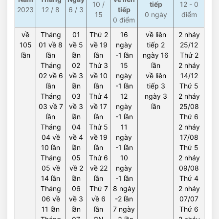
10 /
tiếp
12 - 0
2023
12 / 8
6 / 3
tiếp
15
0 ngày
điểm
0 điểm
về
Tháng
01
Thứ 2
16
về liên
2 nháy
105
01 về 8
về 5
về 19
ngày
tiếp 2
25/12
lần
lần
lần
lần
-1 lần
ngày 16
Thứ 2
Tháng
02
Thứ 3
15
lần
2 nháy
02 về 6
về 3
về 10
ngày
về liên
14/12
lần
lần
lần
-1 lần
tiếp 3
Thứ 5
Tháng
03
Thứ 4
12
ngày 3
2 nháy
03 về 7
về 3
về 17
ngày
lần
25/08
lần
lần
lần
-1 lần
Thứ 6
Tháng
04
Thứ 5
11
2 nháy
04 về
về 4
về 19
ngày
17/08
10 lần
lần
lần
-1 lần
Thứ 5
Tháng
05
Thứ 6
10
2 nháy
05 về
về 2
về 22
ngày
09/08
14 lần
lần
lần
-1 lần
Thứ 4
Tháng
06
Thứ 7
8 ngày
2 nháy
06 về
về 3
về 6
-2 lần
07/07
11 lần
lần
lần
7 ngày
Thứ 6