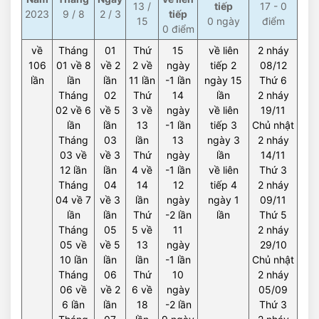
13 /
tiếp
17 - 0
2023
9 / 8
2 / 3
tiếp
15
0 ngày
điểm
0 điểm
về
Tháng
01
Thứ
15
về liên
2 nháy
106
01 về 8
về 2
2 về
ngày
tiếp 2
08/12
lần
lần
lần
11 lần
-1 lần
ngày 15
Thứ 6
Tháng
02
Thứ
14
lần
2 nháy
02 về 6
về 5
3 về
ngày
về liên
19/11
lần
lần
13
-1 lần
tiếp 3
Chủ nhật
Tháng
03
lần
13
ngày 3
2 nháy
03 về
về 3
Thứ
ngày
lần
14/11
12 lần
lần
4 về
-1 lần
về liên
Thứ 3
Tháng
04
14
12
tiếp 4
2 nháy
04 về 7
về 3
lần
ngày
ngày 1
09/11
lần
lần
Thứ
-2 lần
lần
Thứ 5
Tháng
05
5 về
11
2 nháy
05 về
về 5
13
ngày
29/10
10 lần
lần
lần
-1 lần
Chủ nhật
Tháng
06
Thứ
10
2 nháy
06 về
về 2
6 về
ngày
05/09
6 lần
lần
18
-2 lần
Thứ 3