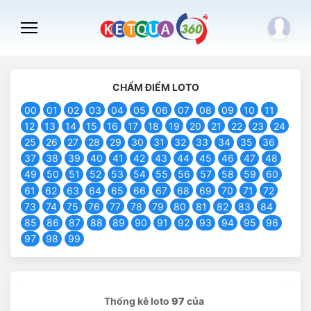
CHẨM ĐIỂM LOTO
00
01
02
03
04
05
06
07
08
09
10
11
12
13
14
15
16
17
18
19
20
21
22
23
24
25
26
27
28
29
30
31
32
33
34
35
36
37
38
39
40
41
42
43
44
45
46
47
48
49
50
51
52
53
54
55
56
57
58
59
60
61
62
63
64
65
66
67
68
69
70
71
72
73
74
75
76
77
78
79
80
81
82
83
84
85
86
87
88
89
90
91
92
93
94
95
96
97
98
99
Thống kê loto
97
của