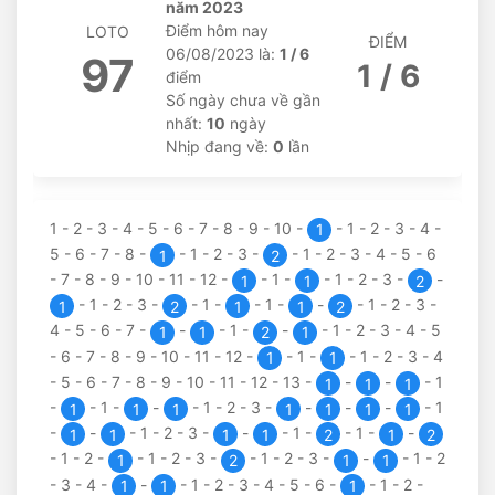
năm 2023
Điểm hôm nay
LOTO
ĐIỂM
06/08/2023 là:
1 / 6
97
1 / 6
điểm
Số ngày chưa về gần
nhất:
10
ngày
Nhịp đang về:
0
lần
1
-
2
-
3
-
4
-
5
-
6
-
7
-
8
-
9
-
10
-
-
1
-
2
-
3
-
4
-
1
5
-
6
-
7
-
8
-
-
1
-
2
-
3
-
-
1
-
2
-
3
-
4
-
5
-
6
1
2
-
7
-
8
-
9
-
10
-
11
-
12
-
-
1
-
-
1
-
2
-
3
-
-
1
1
2
-
1
-
2
-
3
-
-
1
-
-
1
-
-
-
1
-
2
-
3
-
1
2
1
1
2
4
-
5
-
6
-
7
-
-
-
1
-
-
-
1
-
2
-
3
-
4
-
5
1
1
2
1
-
6
-
7
-
8
-
9
-
10
-
11
-
12
-
-
1
-
-
1
-
2
-
3
-
4
1
1
-
5
-
6
-
7
-
8
-
9
-
10
-
11
-
12
-
13
-
-
-
-
1
1
1
1
-
-
1
-
-
-
1
-
2
-
3
-
-
-
-
-
1
1
1
1
1
1
1
1
-
-
-
1
-
2
-
3
-
-
-
1
-
-
1
-
-
1
1
1
1
2
1
2
-
1
-
2
-
-
1
-
2
-
3
-
-
1
-
2
-
3
-
-
-
1
-
2
1
2
1
1
-
3
-
4
-
-
-
1
-
2
-
3
-
4
-
5
-
6
-
-
1
-
2
-
1
1
1