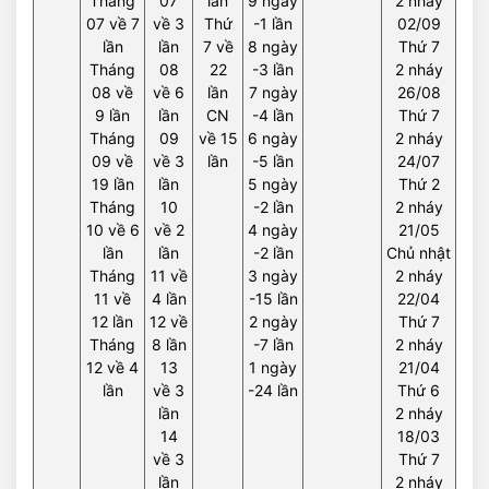
Tháng
07
lần
9 ngày
2 nháy
07 về 7
về 3
Thứ
-1 lần
02/09
lần
lần
7 về
8 ngày
Thứ 7
Tháng
08
22
-3 lần
2 nháy
08 về
về 6
lần
7 ngày
26/08
9 lần
lần
CN
-4 lần
Thứ 7
Tháng
09
về 15
6 ngày
2 nháy
09 về
về 3
lần
-5 lần
24/07
19 lần
lần
5 ngày
Thứ 2
Tháng
10
-2 lần
2 nháy
10 về 6
về 2
4 ngày
21/05
lần
lần
-2 lần
Chủ nhật
Tháng
11 về
3 ngày
2 nháy
11 về
4 lần
-15 lần
22/04
12 lần
12 về
2 ngày
Thứ 7
Tháng
8 lần
-7 lần
2 nháy
12 về 4
13
1 ngày
21/04
lần
về 3
-24 lần
Thứ 6
lần
2 nháy
14
18/03
về 3
Thứ 7
lần
2 nháy