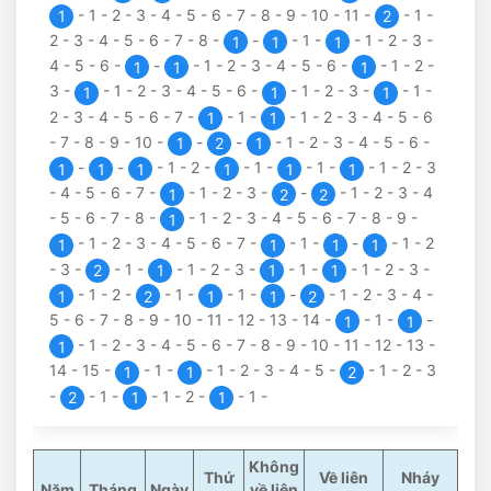
-
1
-
2
-
3
-
4
-
5
-
6
-
7
-
8
-
9
-
10
-
11
-
-
1
-
1
2
2
-
3
-
4
-
5
-
6
-
7
-
8
-
-
-
1
-
-
1
-
2
-
3
-
1
1
1
4
-
5
-
6
-
-
-
1
-
2
-
3
-
4
-
5
-
6
-
-
1
-
2
-
1
1
1
3
-
-
1
-
2
-
3
-
4
-
5
-
6
-
-
1
-
2
-
3
-
-
1
-
1
1
1
2
-
3
-
4
-
5
-
6
-
7
-
-
1
-
-
1
-
2
-
3
-
4
-
5
-
6
1
1
-
7
-
8
-
9
-
10
-
-
-
-
1
-
2
-
3
-
4
-
5
-
6
-
1
2
1
-
-
-
1
-
2
-
-
1
-
-
1
-
-
1
-
2
-
3
1
1
1
1
1
1
-
4
-
5
-
6
-
7
-
-
1
-
2
-
3
-
-
-
1
-
2
-
3
-
4
1
2
2
-
5
-
6
-
7
-
8
-
-
1
-
2
-
3
-
4
-
5
-
6
-
7
-
8
-
9
-
1
-
1
-
2
-
3
-
4
-
5
-
6
-
7
-
-
1
-
-
-
1
-
2
1
1
1
1
-
3
-
-
1
-
-
1
-
2
-
3
-
-
1
-
-
1
-
2
-
3
-
2
1
1
1
-
1
-
2
-
-
1
-
-
1
-
-
-
1
-
2
-
3
-
4
-
1
2
1
1
2
5
-
6
-
7
-
8
-
9
-
10
-
11
-
12
-
13
-
14
-
-
1
-
-
1
1
-
1
-
2
-
3
-
4
-
5
-
6
-
7
-
8
-
9
-
10
-
11
-
12
-
13
-
1
14
-
15
-
-
1
-
-
1
-
2
-
3
-
4
-
5
-
-
1
-
2
-
3
1
1
2
-
-
1
-
-
1
-
2
-
-
1
-
2
1
1
Không
Thứ
Về liên
Nháy
Năm
Tháng
Ngày
về liên