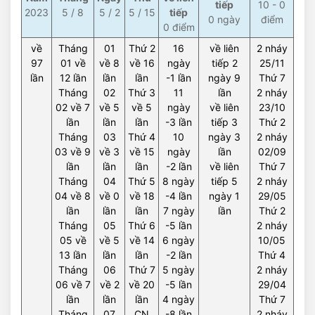
tiếp
10 - 0
2023
5 / 8
5 / 2
5 / 15
tiếp
0 ngày
điểm
0 điểm
về
Tháng
01
Thứ 2
16
về liên
2 nháy
97
01 về
về 8
về 16
ngày
tiếp 2
25/11
lần
12 lần
lần
lần
-1 lần
ngày 9
Thứ 7
Tháng
02
Thứ 3
11
lần
2 nháy
02 về 7
về 5
về 5
ngày
về liên
23/10
lần
lần
lần
-3 lần
tiếp 3
Thứ 2
Tháng
03
Thứ 4
10
ngày 3
2 nháy
03 về 9
về 3
về 15
ngày
lần
02/09
lần
lần
lần
-2 lần
về liên
Thứ 7
Tháng
04
Thứ 5
8 ngày
tiếp 5
2 nháy
04 về 8
về 0
về 18
-4 lần
ngày 1
29/05
lần
lần
lần
7 ngày
lần
Thứ 2
Tháng
05
Thứ 6
-5 lần
2 nháy
05 về
về 5
về 14
6 ngày
10/05
13 lần
lần
lần
-2 lần
Thứ 4
Tháng
06
Thứ 7
5 ngày
2 nháy
06 về 7
về 2
về 20
-5 lần
29/04
lần
lần
lần
4 ngày
Thứ 7
Tháng
07
CN
-8 lần
2 nháy