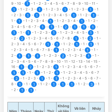
9
-
10
-
-
1
-
2
-
3
-
4
-
5
-
6
-
7
-
8
-
9
-
10
-
11
-
1
-
1
-
2
-
3
-
-
1
-
2
-
3
-
-
1
-
2
-
3
-
-
1
1
1
1
1
-
2
-
3
-
-
-
1
-
2
-
3
-
4
-
5
-
-
1
-
2
-
-
1
1
1
1
1
-
-
1
-
2
-
3
-
4
-
-
1
-
2
-
3
-
4
-
-
1
-
2
-
1
1
1
3
-
4
-
5
-
6
-
7
-
-
-
1
-
-
-
-
-
1
1
2
1
1
1
-
1
-
-
1
-
2
-
3
-
-
1
-
2
-
3
-
4
-
5
-
-
1
1
1
1
1
-
2
-
-
1
-
2
-
3
-
4
-
5
-
6
-
7
-
8
-
-
1
-
-
1
-
2
1
2
2
-
3
-
4
-
5
-
6
-
7
-
-
-
1
-
2
-
-
1
-
-
1
1
1
1
1
-
2
-
3
-
4
-
5
-
6
-
7
-
8
-
-
1
-
2
-
3
-
4
-
-
1
-
1
1
2
-
-
-
-
1
-
2
-
3
-
-
1
-
2
-
3
-
-
1
-
1
1
1
2
1
2
-
3
-
4
-
5
-
6
-
7
-
8
-
9
-
10
-
11
-
12
-
13
-
14
-
15
-
16
-
-
-
1
-
2
-
3
-
-
1
-
2
-
3
-
4
-
5
-
6
-
7
-
1
2
1
-
-
1
-
-
1
-
2
-
-
1
-
2
-
3
-
4
-
5
-
6
-
7
1
1
1
1
-
-
1
-
2
-
3
-
-
1
-
-
1
-
2
-
3
-
4
-
5
-
6
-
7
-
2
1
1
8
-
-
1
-
-
1
-
2
-
-
-
-
1
-
2
-
-
1
1
1
1
1
1
3
-
2
-
-
-
1
1
Không
Về liên
Nháy
Năm
Tháng
Ngày
Thứ
về liên