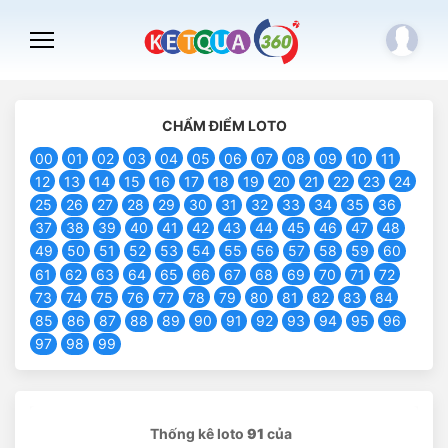
CHẨM ĐIỂM LOTO
00
01
02
03
04
05
06
07
08
09
10
11
12
13
14
15
16
17
18
19
20
21
22
23
24
25
26
27
28
29
30
31
32
33
34
35
36
37
38
39
40
41
42
43
44
45
46
47
48
49
50
51
52
53
54
55
56
57
58
59
60
61
62
63
64
65
66
67
68
69
70
71
72
73
74
75
76
77
78
79
80
81
82
83
84
85
86
87
88
89
90
91
92
93
94
95
96
97
98
99
Thống kê loto
91
của