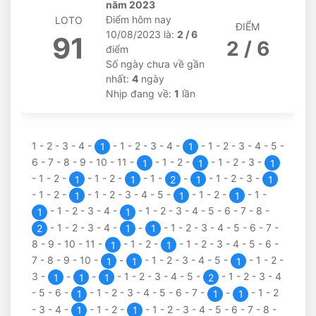
năm 2023
Điểm hôm nay
LOTO
ĐIỂM
10/08/2023 là:
2 / 6
91
2 / 6
điểm
Số ngày chưa về gần
nhất:
4
ngày
Nhịp đang về:
1
lần
1
-
2
-
3
-
4
-
-
1
-
2
-
3
-
4
-
-
1
-
2
-
3
-
4
-
5
-
1
1
6
-
7
-
8
-
9
-
10
-
11
-
-
1
-
2
-
-
1
-
2
-
3
-
1
1
1
-
1
-
2
-
-
1
-
2
-
-
1
-
-
-
1
-
2
-
3
-
1
1
2
1
1
-
1
-
2
-
-
1
-
2
-
3
-
4
-
5
-
-
1
-
2
-
-
1
-
1
1
1
-
1
-
2
-
3
-
4
-
-
1
-
2
-
3
-
4
-
5
-
6
-
7
-
8
-
1
1
-
1
-
2
-
3
-
4
-
-
-
1
-
2
-
3
-
4
-
5
-
6
-
7
-
2
1
1
8
-
9
-
10
-
11
-
-
1
-
2
-
-
1
-
2
-
3
-
4
-
5
-
6
-
1
1
7
-
8
-
9
-
10
-
-
-
1
-
2
-
3
-
4
-
5
-
-
1
-
2
-
1
1
1
3
-
-
-
-
1
-
2
-
3
-
4
-
5
-
-
1
-
2
-
3
-
4
1
1
1
2
-
5
-
6
-
-
1
-
2
-
3
-
4
-
5
-
6
-
7
-
-
-
1
-
2
1
1
1
-
3
-
4
-
-
1
-
2
-
-
1
-
2
-
3
-
4
-
5
-
6
-
7
-
8
-
1
1