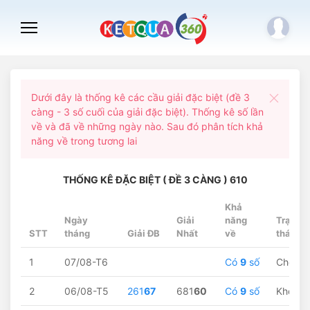
Dưới đây là thống kê các cầu giải đặc biệt (đề 3
càng - 3 số cuối của giải đặc biệt). Thống kê số lần
về và đã về những ngày nào. Sau đó phân tích khả
năng về trong tương lai
THỐNG KÊ ĐẶC BIỆT ( ĐỀ 3 CÀNG ) 610
Khả
Ngày
Giải
năng
Trạng
STT
tháng
Giải ĐB
Nhất
về
thái
1
07/08-T6
Có
9
số
Chờ...
2
06/08-T5
261
67
681
60
Có
9
số
Không 