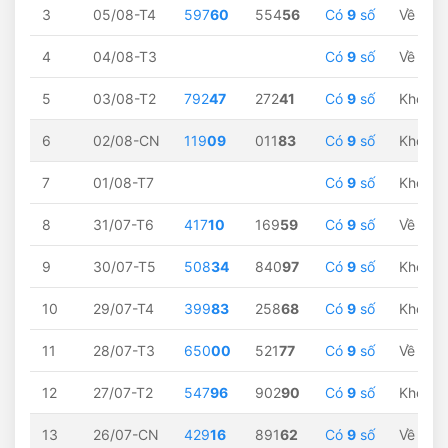
3
05/08-T4
597
60
554
56
Có
9
số
Về
60
4
04/08-T3
Có
9
số
Về
60
5
03/08-T2
792
47
272
41
Có
9
số
Không 
6
02/08-CN
119
09
011
83
Có
9
số
Không 
7
01/08-T7
Có
9
số
Không 
8
31/07-T6
417
10
169
59
Có
9
số
Về
10
9
30/07-T5
508
34
840
97
Có
9
số
Không 
10
29/07-T4
399
83
258
68
Có
9
số
Không 
11
28/07-T3
650
00
521
77
Có
9
số
Về
00
12
27/07-T2
547
96
902
90
Có
9
số
Không 
13
26/07-CN
429
16
891
62
Có
9
số
Về
16