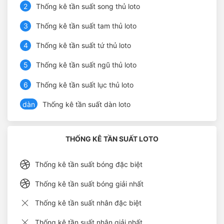
2
Thống kê tần suất song thủ loto
3
Thống kê tần suất tam thủ loto
4
Thống kê tần suất tứ thủ loto
5
Thống kê tần suất ngũ thủ loto
6
Thống kê tần suất lục thủ loto
dàn
Thống kê tần suất dàn loto
THỐNG KÊ TẦN SUẤT LOTO
Thống kê tần suất bóng đặc biệt
Thống kê tần suất bóng giải nhất
Thống kê tần suất nhân đặc biệt
Thống kê tần suất nhân giải nhất