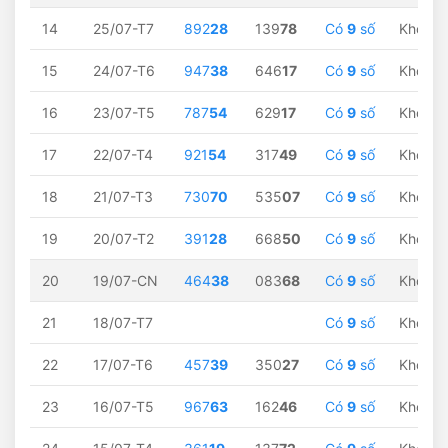
14
25/07-T7
892
28
139
78
Có
9
số
Không 
15
24/07-T6
947
38
646
17
Có
9
số
Không 
16
23/07-T5
787
54
629
17
Có
9
số
Không 
17
22/07-T4
921
54
317
49
Có
9
số
Không 
18
21/07-T3
730
70
535
07
Có
9
số
Không 
19
20/07-T2
391
28
668
50
Có
9
số
Không 
20
19/07-CN
464
38
083
68
Có
9
số
Không 
21
18/07-T7
Có
9
số
Không 
22
17/07-T6
457
39
350
27
Có
9
số
Không 
23
16/07-T5
967
63
162
46
Có
9
số
Không 