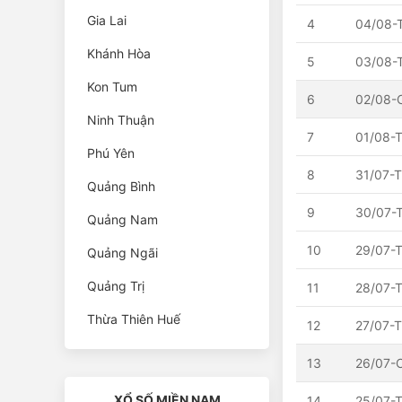
Gia Lai
4
04/08-
Khánh Hòa
5
03/08-
Kon Tum
6
02/08-
Ninh Thuận
7
01/08-
Phú Yên
8
31/07-
Quảng Bình
9
30/07-
Quảng Nam
10
29/07-
Quảng Ngãi
Quảng Trị
11
28/07-
Thừa Thiên Huế
12
27/07-
13
26/07-
XỔ SỐ MIỀN NAM
14
25/07-