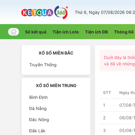
Thứ 6, Ngày 07/08/2026 06:
Sổ kết quả
Tiện ích Loto
Tiện ích ĐB
Thống Kê
XỔ SỐ MIỀN BẮC
Dưới đây là thốn
và đã về những 
Truyền Thống
XỔ SỐ MIỀN TRUNG
STT
Ngày th
Bình Định
1
07/08-
Đà Nẵng
2
06/08-
Đắc Nông
3
05/08-
Đắk Lắk