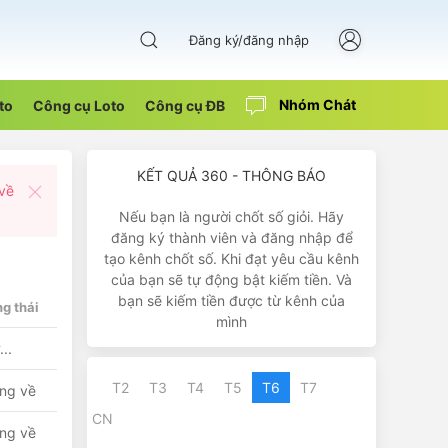
Đăng ký/đăng nhập
Nhóm Chát
to
Công cụ Loto
Công cụ ĐB
KẾT QUẢ 360 - THÔNG BÁO
 về
Nếu bạn là người chốt số giỏi. Hãy
đăng ký thành viên và đăng nhập để
tạo kênh chốt số. Khi đạt yêu cầu kênh
của bạn sẽ tự động bật kiếm tiền. Và
bạn sẽ kiếm tiền được từ kênh của
g thái
mình
..
T2
T3
T4
T5
T6
T7
ng về
CN
ng về