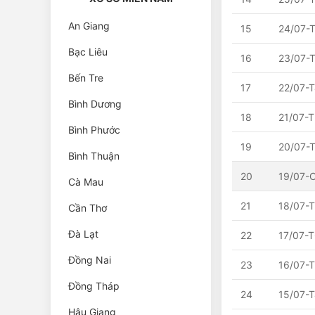
An Giang
15
24/07-
Bạc Liêu
16
23/07-
Bến Tre
17
22/07-
Bình Dương
18
21/07-
Bình Phước
19
20/07-
Bình Thuận
20
19/07-
Cà Mau
21
18/07-
Cần Thơ
Đà Lạt
22
17/07-
Đồng Nai
23
16/07-
Đồng Tháp
24
15/07-
Hậu Giang