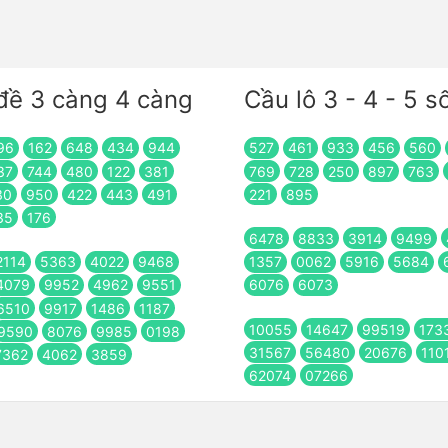
đề 3 càng 4 càng
Cầu lô 3 - 4 - 5 s
96
162
648
434
944
527
461
933
456
560
37
744
480
122
381
769
728
250
897
763
30
950
422
443
491
221
895
35
176
6478
8833
3914
9499
2114
5363
4022
9468
1357
0062
5916
5684
4079
9952
4962
9551
6076
6073
6510
9917
1486
1187
10055
14647
99519
173
9590
8076
9985
0198
31567
56480
20676
110
7362
4062
3859
62074
07266