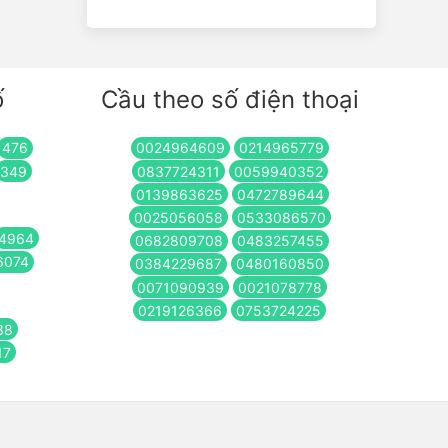
ố
Cầu theo số điện thoại
476
0024964609
0214965779
349
0837724311
0059940352
0139863625
0472789644
0025056058
0533086570
4964
0682809708
0483257455
6074
0384229687
0480160850
0071090939
0021078778
0219126366
0753724225
38
17