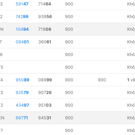
T3
591
47
714
64
900
Khô
T2
742
99
939
56
900
Khô
CN
104
94
719
06
900
Khô
7
094
01
360
61
900
Khô
T6
900
Khô
T5
900
Khô
T4
950
89
089
99
900
900
1
v
T3
925
79
907
26
900
Khô
T2
434
97
951
03
900
Khô
CN
667
71
645
31
900
Khô
T7
900
Khô