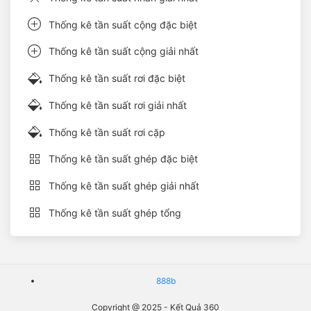
Thống kê tần suất cộng đặc biệt
Thống kê tần suất cộng giải nhất
Thống kê tần suất rơi đặc biệt
Thống kê tần suất rơi giải nhất
Thống kê tần suất rơi cặp
Thống kê tần suất ghép đặc biệt
Thống kê tần suất ghép giải nhất
Thống kê tần suất ghép tổng
888b
Copyright @ 2025 - Kết Quả 360