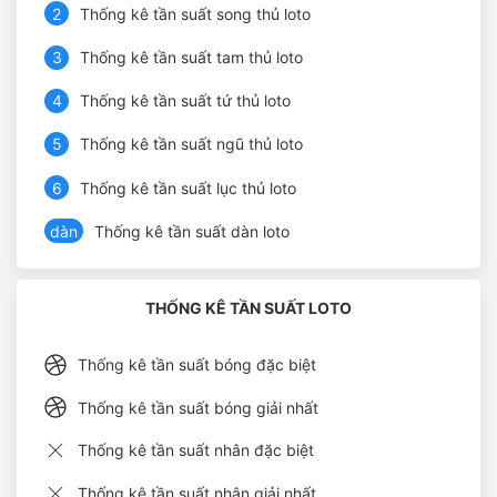
2
Thống kê tần suất song thủ loto
3
Thống kê tần suất tam thủ loto
4
Thống kê tần suất tứ thủ loto
5
Thống kê tần suất ngũ thủ loto
6
Thống kê tần suất lục thủ loto
dàn
Thống kê tần suất dàn loto
THỐNG KÊ TẦN SUẤT LOTO
Thống kê tần suất bóng đặc biệt
Thống kê tần suất bóng giải nhất
Thống kê tần suất nhân đặc biệt
Thống kê tần suất nhân giải nhất