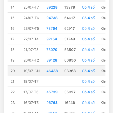
14
25/07-T7
892
28
139
78
Có
4
số
Không 
15
24/07-T6
947
38
646
17
Có
4
số
Không 
16
23/07-T5
787
54
629
17
Có
4
số
Không 
17
22/07-T4
921
54
317
49
Có
4
số
Không 
18
21/07-T3
730
70
535
07
Có
4
số
Không 
19
20/07-T2
391
28
668
50
Có
4
số
Không 
20
19/07-CN
464
38
083
68
Có
4
số
Không 
21
18/07-T7
Có
4
số
Không 
22
17/07-T6
457
39
350
27
Có
4
số
Không 
23
16/07-T5
967
63
162
46
Có
4
số
Không 