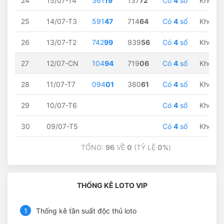
24
15/07-T4
361
19
137
72
Có
4
số
Không 
25
14/07-T3
591
47
714
64
Có
4
số
Không 
26
13/07-T2
742
99
939
56
Có
4
số
Không 
27
12/07-CN
104
94
719
06
Có
4
số
Không 
28
11/07-T7
094
01
360
61
Có
4
số
Không 
29
10/07-T6
Có
4
số
Không 
30
09/07-T5
Có
4
số
Không 
TỔNG:
96
VỀ
0
(TỶ LỆ
0%
)
THỐNG KÊ LOTO VIP
1
Thống kê tần suất độc thủ loto