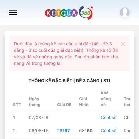
Dưới đây là thống kê các cầu giải đặc biệt (đề 3
càng - 3 số cuối của giải đặc biệt). Thống kê số lần
về và đã về những ngày nào. Sau đó phân tích khả
năng về trong tương lai
THỐNG KÊ ĐẶC BIỆT ( ĐỀ 3 CÀNG ) 811
Khả
Ngày
Giải
năng
Trạng
STT
tháng
Giải ĐB
Nhất
về
thái
1
07/08-T6
Có
4
số
Chờ...
2
06/08-T5
261
67
681
60
Có
4
số
Không 