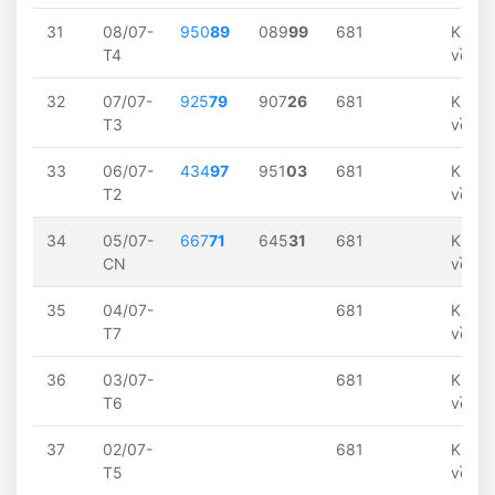
31
08/07-
950
89
089
99
681
Khôn
T4
về
32
07/07-
925
79
907
26
681
Khôn
T3
về
33
06/07-
434
97
951
03
681
Khôn
T2
về
34
05/07-
667
71
645
31
681
Khôn
CN
về
35
04/07-
681
Khôn
T7
về
36
03/07-
681
Khôn
T6
về
37
02/07-
681
Khôn
T5
về