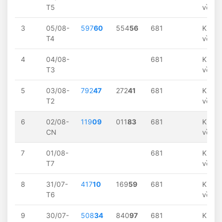
T5
về
3
05/08-
597
60
554
56
681
Khôn
T4
về
4
04/08-
681
Khôn
T3
về
5
03/08-
792
47
272
41
681
Khôn
T2
về
6
02/08-
119
09
011
83
681
Khôn
CN
về
7
01/08-
681
Khôn
T7
về
8
31/07-
417
10
169
59
681
Khôn
T6
về
9
30/07-
508
34
840
97
681
Khôn