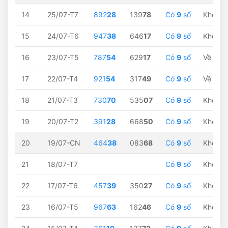
14
25/07-T7
892
28
139
78
Có
9
số
Không 
15
24/07-T6
947
38
646
17
Có
9
số
Không 
16
23/07-T5
787
54
629
17
Có
9
số
Về
54
17
22/07-T4
921
54
317
49
Có
9
số
Về
54
18
21/07-T3
730
70
535
07
Có
9
số
Không 
19
20/07-T2
391
28
668
50
Có
9
số
Không 
20
19/07-CN
464
38
083
68
Có
9
số
Không 
21
18/07-T7
Có
9
số
Không 
22
17/07-T6
457
39
350
27
Có
9
số
Không 
23
16/07-T5
967
63
162
46
Có
9
số
Không 