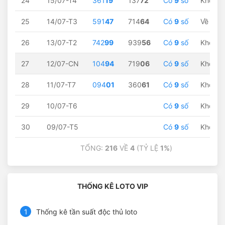
24
15/07-T4
361
19
137
72
Có
9
số
Không 
25
14/07-T3
591
47
714
64
Có
9
số
Về
47
26
13/07-T2
742
99
939
56
Có
9
số
Không 
27
12/07-CN
104
94
719
06
Có
9
số
Không 
28
11/07-T7
094
01
360
61
Có
9
số
Không 
29
10/07-T6
Có
9
số
Không 
30
09/07-T5
Có
9
số
Không 
TỔNG:
216
VỀ
4
(TỶ LỆ
1%
)
THỐNG KÊ LOTO VIP
1
Thống kê tần suất độc thủ loto