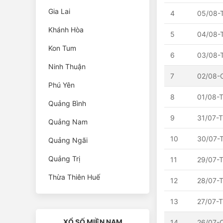
Gia Lai
4
05/08-
Khánh Hòa
5
04/08-
Kon Tum
6
03/08-
Ninh Thuận
7
02/08-
Phú Yên
8
01/08-
Quảng Bình
9
31/07-
Quảng Nam
10
30/07-
Quảng Ngãi
Quảng Trị
11
29/07-
Thừa Thiên Huế
12
28/07-
13
27/07-
XỔ SỐ MIỀN NAM
14
26/07-