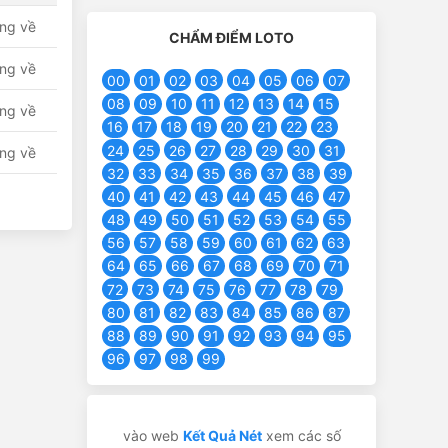
ng về
CHẨM ĐIỂM LOTO
ng về
00
01
02
03
04
05
06
07
08
09
10
11
12
13
14
15
ng về
16
17
18
19
20
21
22
23
24
25
26
27
28
29
30
31
ng về
32
33
34
35
36
37
38
39
40
41
42
43
44
45
46
47
48
49
50
51
52
53
54
55
56
57
58
59
60
61
62
63
64
65
66
67
68
69
70
71
72
73
74
75
76
77
78
79
80
81
82
83
84
85
86
87
88
89
90
91
92
93
94
95
96
97
98
99
vào web
Kết Quả Nét
xem các số