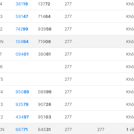
T4
361
19
137
72
277
Khô
T3
591
47
714
64
277
Khô
T2
742
99
939
56
277
Khô
CN
104
94
719
06
277
Khô
7
094
01
360
61
277
Khô
T6
277
Khô
T5
277
Khô
T4
950
89
089
99
277
Khô
T3
925
79
907
26
277
Khô
T2
434
97
951
03
277
Khô
CN
667
71
645
31
277
277
1
v