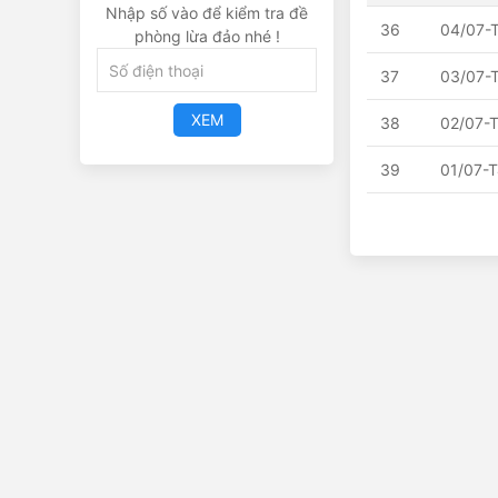
Nhập số vào để kiểm tra đề
36
04/07-
phòng lừa đảo nhé !
37
03/07-
XEM
38
02/07-
39
01/07-