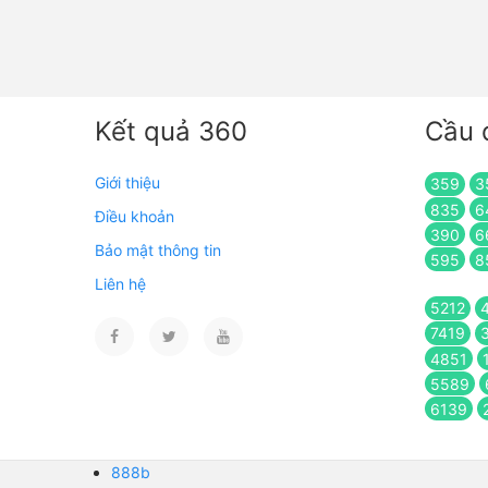
Kết quả 360
Cầu 
Giới thiệu
359
3
835
6
Điều khoản
390
6
Bảo mật thông tin
595
8
Liên hệ
5212
7419
4851
5589
6139
888b