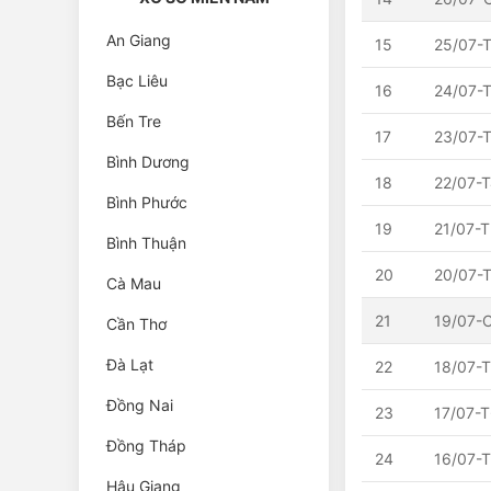
An Giang
15
25/07-
Bạc Liêu
16
24/07-
Bến Tre
17
23/07-
Bình Dương
18
22/07-
Bình Phước
19
21/07-
Bình Thuận
20
20/07-
Cà Mau
21
19/07-
Cần Thơ
Đà Lạt
22
18/07-
Đồng Nai
23
17/07-
Đồng Tháp
24
16/07-
Hậu Giang