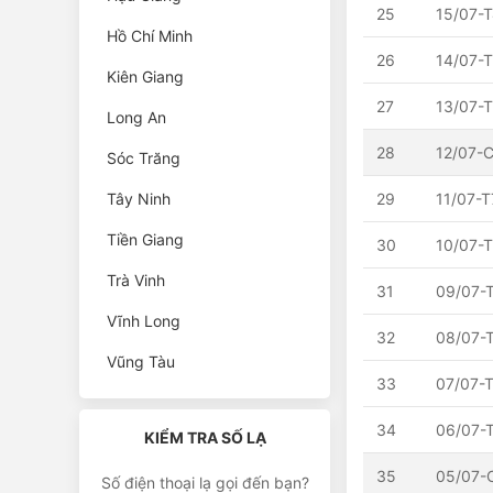
25
15/07-
Hồ Chí Minh
26
14/07-
Kiên Giang
27
13/07-
Long An
28
12/07-
Sóc Trăng
Tây Ninh
29
11/07-T
Tiền Giang
30
10/07-
Trà Vinh
31
09/07-
Vĩnh Long
32
08/07-
Vũng Tàu
33
07/07-
34
06/07-
KIỂM TRA SỐ LẠ
35
05/07-
Số điện thoại lạ gọi đến bạn?