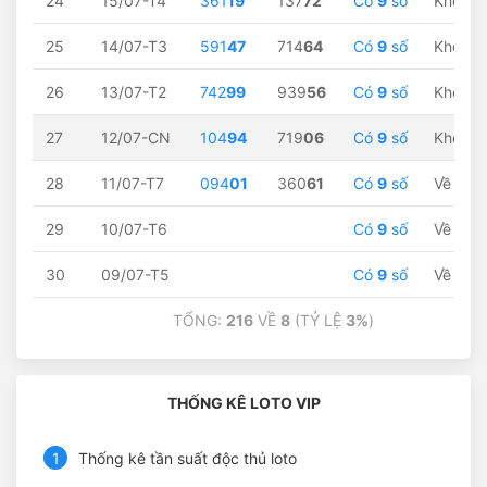
24
15/07-T4
361
19
137
72
Có
9
số
Không 
25
14/07-T3
591
47
714
64
Có
9
số
Không 
26
13/07-T2
742
99
939
56
Có
9
số
Không 
27
12/07-CN
104
94
719
06
Có
9
số
Không 
28
11/07-T7
094
01
360
61
Có
9
số
Về
01
29
10/07-T6
Có
9
số
Về
01
30
09/07-T5
Có
9
số
Về
01
TỔNG:
216
VỀ
8
(TỶ LỆ
3%
)
THỐNG KÊ LOTO VIP
1
Thống kê tần suất độc thủ loto