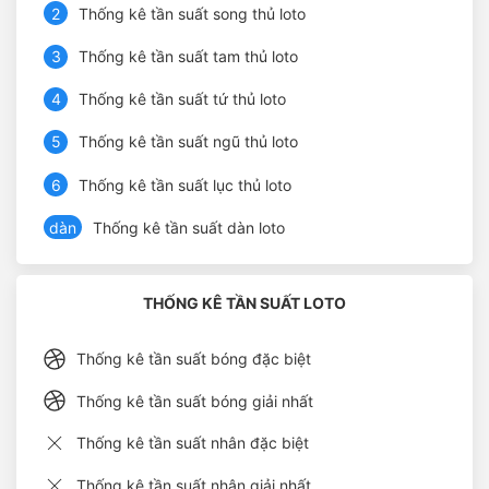
2
Thống kê tần suất song thủ loto
3
Thống kê tần suất tam thủ loto
4
Thống kê tần suất tứ thủ loto
5
Thống kê tần suất ngũ thủ loto
6
Thống kê tần suất lục thủ loto
dàn
Thống kê tần suất dàn loto
THỐNG KÊ TẦN SUẤT LOTO
Thống kê tần suất bóng đặc biệt
Thống kê tần suất bóng giải nhất
Thống kê tần suất nhân đặc biệt
Thống kê tần suất nhân giải nhất