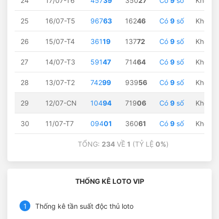
24
17/07-T6
457
39
350
27
Có
9
số
Không 
25
16/07-T5
967
63
162
46
Có
9
số
Không 
26
15/07-T4
361
19
137
72
Có
9
số
Không 
27
14/07-T3
591
47
714
64
Có
9
số
Không 
28
13/07-T2
742
99
939
56
Có
9
số
Không 
29
12/07-CN
104
94
719
06
Có
9
số
Không 
30
11/07-T7
094
01
360
61
Có
9
số
Không 
TỔNG:
234
VỀ
1
(TỶ LỆ
0%
)
THỐNG KÊ LOTO VIP
1
Thống kê tần suất độc thủ loto