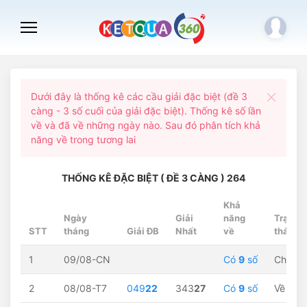
Dưới đây là thống kê các cầu giải đặc biệt (đề 3
càng - 3 số cuối của giải đặc biệt). Thống kê số lần
về và đã về những ngày nào. Sau đó phân tích khả
năng về trong tương lai
THỐNG KÊ ĐẶC BIỆT ( ĐỀ 3 CÀNG ) 264
Khả
Ngày
Giải
năng
Trạng
STT
tháng
Giải ĐB
Nhất
về
thái
1
09/08-CN
Có
9
số
Chờ...
2
08/08-T7
049
22
343
27
Có
9
số
Về
22