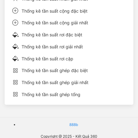
Thống kê tần suất cộng đặc biệt
Thống kê tần suất cộng giải nhất
Thống kê tần suất rơi đặc biệt
Thống kê tần suất rơi giải nhất
Thống kê tần suất rơi cặp
Thống kê tần suất ghép đặc biệt
Thống kê tần suất ghép giải nhất
Thống kê tần suất ghép tổng
888b
Copyright @ 2025 - Kết Quả 360