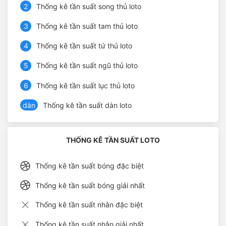
2
Thống kê tần suất song thủ loto
3
Thống kê tần suất tam thủ loto
4
Thống kê tần suất tứ thủ loto
5
Thống kê tần suất ngũ thủ loto
6
Thống kê tần suất lục thủ loto
dàn
Thống kê tần suất dàn loto
THỐNG KÊ TẦN SUẤT LOTO
Thống kê tần suất bóng đặc biệt
Thống kê tần suất bóng giải nhất
Thống kê tần suất nhân đặc biệt
Thống kê tần suất nhân giải nhất