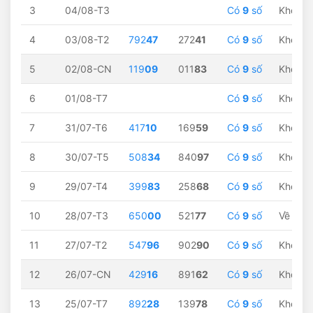
3
04/08-T3
Có
9
số
Không 
4
03/08-T2
792
47
272
41
Có
9
số
Không 
5
02/08-CN
119
09
011
83
Có
9
số
Không 
6
01/08-T7
Có
9
số
Không 
7
31/07-T6
417
10
169
59
Có
9
số
Không 
8
30/07-T5
508
34
840
97
Có
9
số
Không 
9
29/07-T4
399
83
258
68
Có
9
số
Không 
10
28/07-T3
650
00
521
77
Có
9
số
Về
00
11
27/07-T2
547
96
902
90
Có
9
số
Không 
12
26/07-CN
429
16
891
62
Có
9
số
Không 
13
25/07-T7
892
28
139
78
Có
9
số
Không 