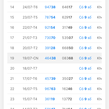
14
24/07-T6
947
38
646
17
Có
9
số
Không 
15
23/07-T5
787
54
629
17
Có
9
số
Không 
16
22/07-T4
921
54
317
49
Có
9
số
Không 
17
21/07-T3
730
70
535
07
Có
9
số
Không 
18
20/07-T2
391
28
668
50
Có
9
số
Không 
19
19/07-CN
464
38
083
68
Có
9
số
Không 
20
18/07-T7
Có
9
số
Không 
21
17/07-T6
457
39
350
27
Có
9
số
Không 
22
16/07-T5
967
63
162
46
Có
9
số
Không 
23
15/07-T4
361
19
137
72
Có
9
số
Không 