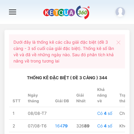
Dưới đây là thống kê các cầu giải đặc biệt (đề 3
càng - 3 số cuối của giải đặc biệt). Thống kê số lần
về và đã về những ngày nào. Sau đó phân tích khả
năng về trong tương lai
THỐNG KÊ ĐẶC BIỆT ( ĐỀ 3 CÀNG ) 344
Khả
Ngày
Giải
năng
Trạng
STT
tháng
Giải ĐB
Nhất
về
thái
1
08/08-T7
Có
4
số
Chờ...
2
07/08-T6
164
79
326
89
Có
4
số
Không 