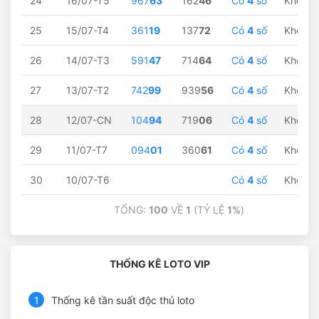
24
16/07-T5
967
63
162
46
Có
4
số
Không 
25
15/07-T4
361
19
137
72
Có
4
số
Không 
26
14/07-T3
591
47
714
64
Có
4
số
Không 
27
13/07-T2
742
99
939
56
Có
4
số
Không 
28
12/07-CN
104
94
719
06
Có
4
số
Không 
29
11/07-T7
094
01
360
61
Có
4
số
Không 
30
10/07-T6
Có
4
số
Không 
TỔNG:
100
VỀ
1
(TỶ LỆ
1%
)
THỐNG KÊ LOTO VIP
1
Thống kê tần suất độc thủ loto