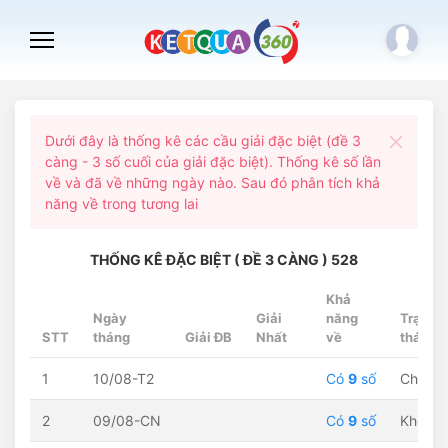
Dưới đây là thống kê các cầu giải đặc biệt (đề 3
càng - 3 số cuối của giải đặc biệt). Thống kê số lần
về và đã về những ngày nào. Sau đó phân tích khả
năng về trong tương lai
THỐNG KÊ ĐẶC BIỆT ( ĐỀ 3 CÀNG ) 528
Khả
Ngày
Giải
năng
Trạng
STT
tháng
Giải ĐB
Nhất
về
thái
1
10/08-T2
Có
9
số
Chờ...
2
09/08-CN
Có
9
số
Không 