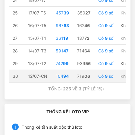
24
18/07-T7
Có
9
số
Không 
25
17/07-T6
457
39
350
27
Có
9
số
Không 
26
16/07-T5
967
63
162
46
Có
9
số
Không 
27
15/07-T4
361
19
137
72
Có
9
số
Không 
28
14/07-T3
591
47
714
64
Có
9
số
Không 
29
13/07-T2
742
99
939
56
Có
9
số
Không 
30
12/07-CN
104
94
719
06
Có
9
số
Không 
TỔNG:
225
VỀ
3
(TỶ LỆ
1%
)
THỐNG KÊ LOTO VIP
1
Thống kê tần suất độc thủ loto