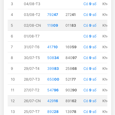
3
04/08-T3
Có
9
số
Không 
4
03/08-T2
792
47
272
41
Có
9
số
Không 
5
02/08-CN
119
09
011
83
Có
9
số
Không 
6
01/08-T7
Có
9
số
Không 
7
31/07-T6
417
10
169
59
Có
9
số
Không 
8
30/07-T5
508
34
840
97
Có
9
số
Không 
9
29/07-T4
399
83
258
68
Có
9
số
Không 
10
28/07-T3
650
00
521
77
Có
9
số
Không 
11
27/07-T2
547
96
902
90
Có
9
số
Không 
12
26/07-CN
429
16
891
62
Có
9
số
Không 
13
25/07-T7
892
28
139
78
Có
9
số
Không 