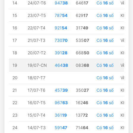
14
24/07-T6
947
38
646
17
Có
16
số
Về
38
15
23/07-T5
787
54
629
17
Có
16
số
Không
16
22/07-T4
921
54
317
49
Có
16
số
Không
17
21/07-T3
730
70
535
07
Có
16
số
Về
70
18
20/07-T2
391
28
668
50
Có
16
số
Không
19
19/07-CN
464
38
083
68
Có
16
số
Về
38
20
18/07-T7
Có
16
số
Về
38
21
17/07-T6
457
39
350
27
Có
16
số
Không
22
16/07-T5
967
63
162
46
Có
16
số
Không
23
15/07-T4
361
19
137
72
Có
16
số
Không
24
14/07-T3
591
47
714
64
Có
16
số
Không