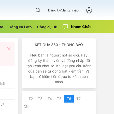
Đăng ký/đăng nhập
Nhóm Chát
to
Công cụ Loto
Công cụ ĐB
KẾT QUẢ 360 - THÔNG BÁO
Nếu bạn là người chốt số giỏi. Hãy
đăng ký thành viên và đăng nhập để
tạo kênh chốt số. Khi đạt yêu cầu kênh
của bạn sẽ tự động bật kiếm tiền. Và
bạn sẽ kiếm tiền được từ kênh của
mình
thái
T2
T3
T4
T5
T6
T7
 về
CN