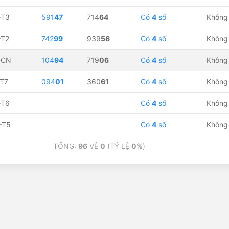
-T3
591
47
714
64
Có
4
số
Không
-T2
742
99
939
56
Có
4
số
Không
-CN
104
94
719
06
Có
4
số
Không
-T7
094
01
360
61
Có
4
số
Không
-T6
Có
4
số
Không
-T5
Có
4
số
Không
TỔNG:
96
VỀ
0
(TỶ LỆ
0%
)