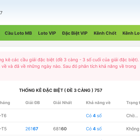
37
Cầu Loto MB
Loto VIP
Đặc Biệt VIP
Kênh Chốt
Kênh Lo
ng kê các cầu giải đặc biệt (đề 3 càng - 3 số cuối của giải đặc biệt).
n về và đã về những ngày nào. Sau đó phân tích khả năng về trong
THỐNG KÊ ĐẶC BIỆT ( ĐỀ 3 CÀNG ) 757
tháng
Giải ĐB
Giải Nhất
Khả năng về
Trạng 
-T6
Có
4
số
Chờ...
-T5
261
67
681
60
Có
4
số
Không