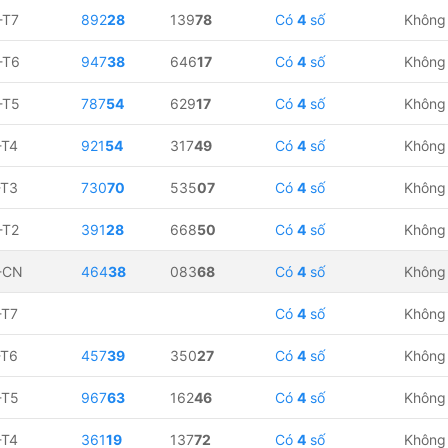
-T7
892
28
139
78
Có
4
số
Không
-T6
947
38
646
17
Có
4
số
Không
-T5
787
54
629
17
Có
4
số
Không
-T4
921
54
317
49
Có
4
số
Không
-T3
730
70
535
07
Có
4
số
Không
-T2
391
28
668
50
Có
4
số
Không
-CN
464
38
083
68
Có
4
số
Không
-T7
Có
4
số
Không
-T6
457
39
350
27
Có
4
số
Không
-T5
967
63
162
46
Có
4
số
Không
-T4
361
19
137
72
Có
4
số
Không