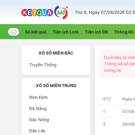
Thứ 6, Ngày 07/08/2026 02:
Sổ kết quả
Tiện ích Loto
Tiện ích ĐB
Thống Kê
XỔ SỐ MIỀN BẮC
Dưới đây là thố
Thống kê số lầ
Truyền Thống
tương lai
XỔ SỐ MIỀN TRUNG
Bình Định
STT
Ngày 
Đà Nẵng
1
07/08
Đắc Nông
2
06/08
Đắk Lắk