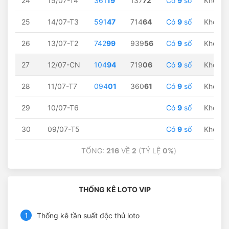
24
15/07-T4
361
19
137
72
Có
9
số
Không 
25
14/07-T3
591
47
714
64
Có
9
số
Không 
26
13/07-T2
742
99
939
56
Có
9
số
Không 
27
12/07-CN
104
94
719
06
Có
9
số
Không 
28
11/07-T7
094
01
360
61
Có
9
số
Không 
29
10/07-T6
Có
9
số
Không 
30
09/07-T5
Có
9
số
Không 
TỔNG:
216
VỀ
2
(TỶ LỆ
0%
)
THỐNG KÊ LOTO VIP
1
Thống kê tần suất độc thủ loto