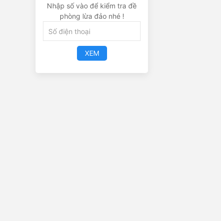
Nhập số vào để kiểm tra đề
phòng lừa đảo nhé !
XEM