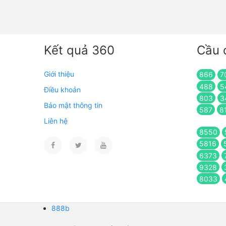
Kết quả 360
Cầu 
Giới thiệu
866
7
488
5
Điều khoản
803
3
Bảo mật thông tin
587
8
Liên hệ
8550
5816
6373
9328
8033
888b