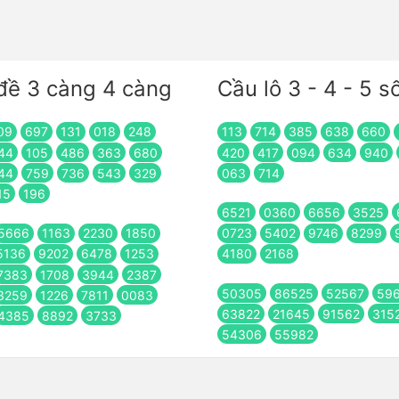
đề 3 càng 4 càng
Cầu lô 3 - 4 - 5 s
09
697
131
018
248
113
714
385
638
660
44
105
486
363
680
420
417
094
634
940
44
759
736
543
329
063
714
15
196
6521
0360
6656
3525
5666
1163
2230
1850
0723
5402
9746
8299
5136
9202
6478
1253
4180
2168
7383
1708
3944
2387
50305
86525
52567
59
3259
1226
7811
0083
63822
21645
91562
315
4385
8892
3733
54306
55982