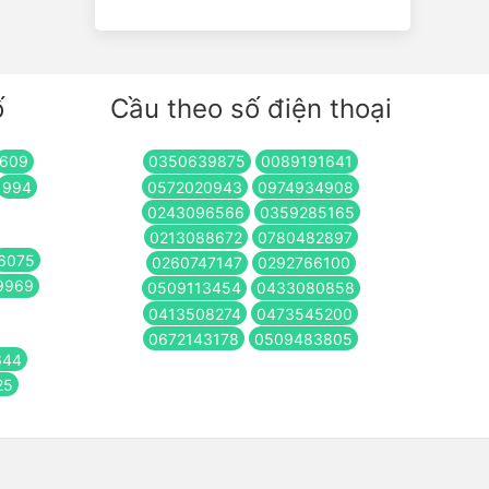
ố
Cầu theo số điện thoại
609
0350639875
0089191641
994
0572020943
0974934908
0243096566
0359285165
0213088672
0780482897
6075
0260747147
0292766100
9969
0509113454
0433080858
0413508274
0473545200
0672143178
0509483805
644
25