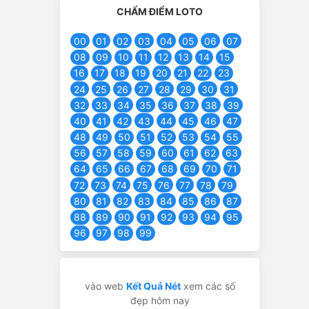
CHẨM ĐIỂM LOTO
00
01
02
03
04
05
06
07
08
09
10
11
12
13
14
15
16
17
18
19
20
21
22
23
24
25
26
27
28
29
30
31
32
33
34
35
36
37
38
39
40
41
42
43
44
45
46
47
48
49
50
51
52
53
54
55
56
57
58
59
60
61
62
63
64
65
66
67
68
69
70
71
72
73
74
75
76
77
78
79
80
81
82
83
84
85
86
87
88
89
90
91
92
93
94
95
96
97
98
99
vào web
Kết Quả Nét
xem các số
đẹp hôm nay