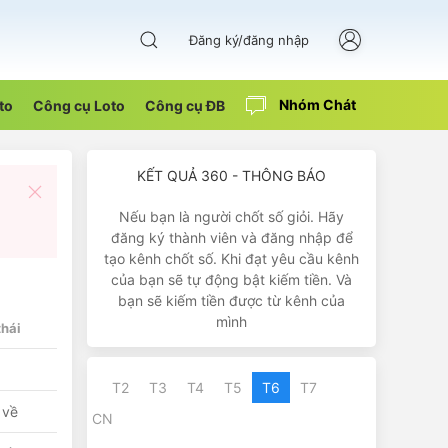
Đăng ký/đăng nhập
Nhóm Chát
to
Công cụ Loto
Công cụ ĐB
KẾT QUẢ 360 - THÔNG BÁO
Nếu bạn là người chốt số giỏi. Hãy
đăng ký thành viên và đăng nhập để
tạo kênh chốt số. Khi đạt yêu cầu kênh
của bạn sẽ tự động bật kiếm tiền. Và
bạn sẽ kiếm tiền được từ kênh của
mình
thái
T2
T3
T4
T5
T6
T7
 về
CN