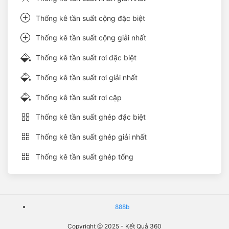
Thống kê tần suất cộng đặc biệt
Thống kê tần suất cộng giải nhất
Thống kê tần suất rơi đặc biệt
Thống kê tần suất rơi giải nhất
Thống kê tần suất rơi cặp
Thống kê tần suất ghép đặc biệt
Thống kê tần suất ghép giải nhất
Thống kê tần suất ghép tổng
888b
Copyright @ 2025 - Kết Quả 360