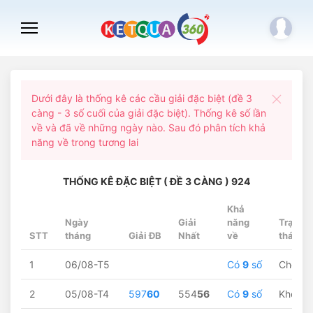
Dưới đây là thống kê các cầu giải đặc biệt (đề 3
càng - 3 số cuối của giải đặc biệt). Thống kê số lần
về và đã về những ngày nào. Sau đó phân tích khả
năng về trong tương lai
THỐNG KÊ ĐẶC BIỆT ( ĐỀ 3 CÀNG ) 924
Khả
Ngày
Giải
năng
Trạng
STT
tháng
Giải ĐB
Nhất
về
thái
1
06/08-T5
Có
9
số
Chờ...
2
05/08-T4
597
60
554
56
Có
9
số
Không 