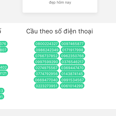
đẹp hôm nay
ố
Cầu theo số điện thoại
376
0800224327
0097465877
807
0986242349
0171917998
0766737852
0962350766
0997599290
0376546217
7402
0274975567
0369447470
4121
0774792956
0143874145
0669477040
0991534567
0223273951
0061014299
13
91