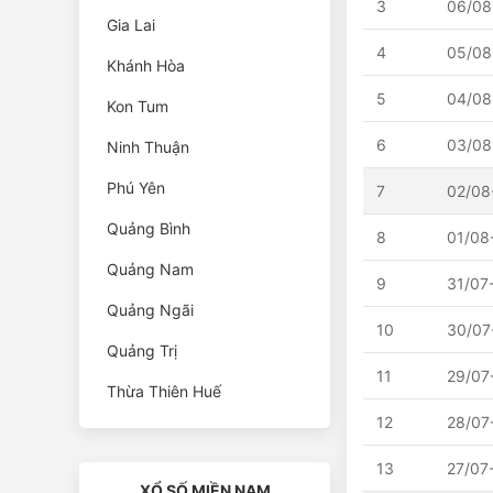
3
06/08
Gia Lai
4
05/08
Khánh Hòa
5
04/08
Kon Tum
6
03/08
Ninh Thuận
Phú Yên
7
02/08
Quảng Bình
8
01/08
Quảng Nam
9
31/07
Quảng Ngãi
10
30/07
Quảng Trị
11
29/07
Thừa Thiên Huế
12
28/07
13
27/07
XỔ SỐ MIỀN NAM