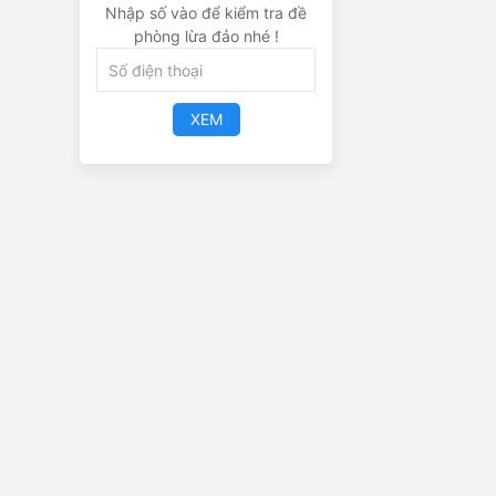
Nhập số vào để kiểm tra đề
phòng lừa đảo nhé !
XEM