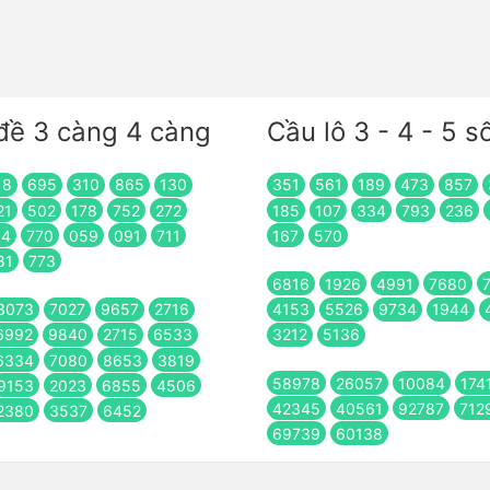
đề 3 càng 4 càng
Cầu lô 3 - 4 - 5 s
18
695
310
865
130
351
561
189
473
857
21
502
178
752
272
185
107
334
793
236
14
770
059
091
711
167
570
81
773
6816
1926
4991
7680
3073
7027
9657
2716
4153
5526
9734
1944
6992
9840
2715
6533
3212
5136
6334
7080
8653
3819
58978
26057
10084
174
9153
2023
6855
4506
42345
40561
92787
712
2380
3537
6452
69739
60138