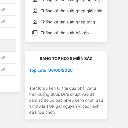
 về
Thống kê tần suất ghép giải nhất
 về
Thống kê tần suất ghép tổng
Thống kê tần suất bộ kép
 về
BẢNG TOP KQXS MIỀN BẮC
 về
Top Loto: 08/08/2026
Thứ tự ưu tiên từ trái qua phải và từ
trên xuống dưới. Đưa chuột vào để
xem số đó có bao nhiêu kênh chốt. Sau
17h00 là TOP giữ nguyên vì các kênh
đã khóa chốt.