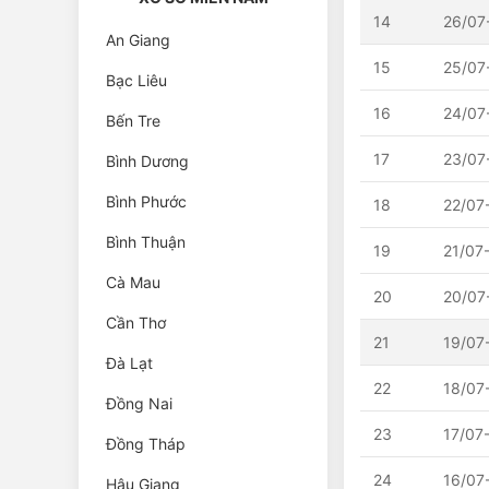
14
26/07
An Giang
15
25/07
Bạc Liêu
16
24/07
Bến Tre
17
23/07
Bình Dương
Bình Phước
18
22/07
Bình Thuận
19
21/07
Cà Mau
20
20/07
Cần Thơ
21
19/07
Đà Lạt
22
18/07
Đồng Nai
23
17/07
Đồng Tháp
24
16/07
Hậu Giang