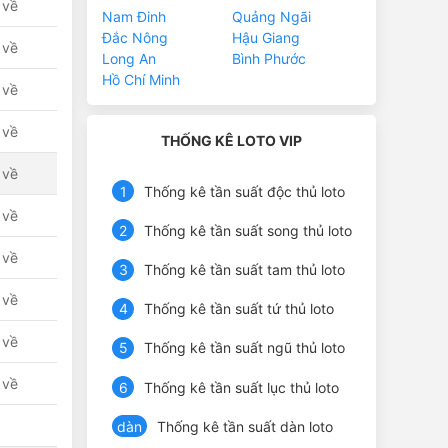
 về
Nam Đinh
Quảng Ngãi
Đắc Nông
Hậu Giang
 về
Long An
Bình Phước
Hồ Chí Minh
 về
 về
THỐNG KÊ LOTO VIP
 về
1
Thống kê tần suất độc thủ loto
 về
2
Thống kê tần suất song thủ loto
 về
3
Thống kê tần suất tam thủ loto
 về
4
Thống kê tần suất tứ thủ loto
 về
5
Thống kê tần suất ngũ thủ loto
 về
6
Thống kê tần suất lục thủ loto
dàn
Thống kê tần suất dàn loto