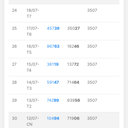
24
18/07-
3507
Kh
T7
về
25
17/07-
457
39
350
27
3507
Kh
T6
về
26
16/07-
967
63
162
46
3507
Kh
T5
về
27
15/07-
361
19
137
72
3507
Kh
T4
về
28
14/07-
591
47
714
64
3507
Kh
T3
về
29
13/07-
742
99
939
56
3507
Kh
T2
về
30
12/07-
104
94
719
06
3507
Kh
CN
về