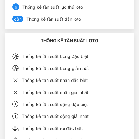
6
Thống kê tần suất lục thủ loto
dàn
Thống kê tần suất dàn loto
THỐNG KÊ TẦN SUẤT LOTO
Thống kê tần suất bóng đặc biệt
Thống kê tần suất bóng giải nhất
Thống kê tần suất nhân đặc biệt
Thống kê tần suất nhân giải nhất
Thống kê tần suất cộng đặc biệt
Thống kê tần suất cộng giải nhất
Thống kê tần suất rơi đặc biệt