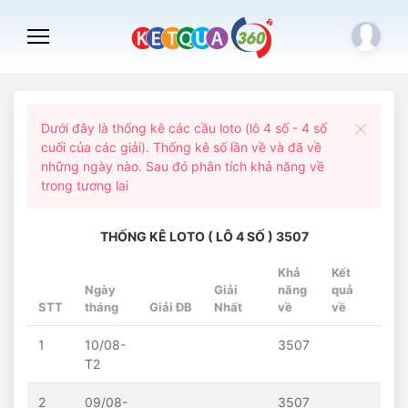
Dưới đây là thống kê các cầu loto (lô 4 số - 4 số
cuối của các giải). Thống kê số lần về và đã về
những ngày nào. Sau đó phân tích khả năng về
trong tương lai
THỐNG KÊ LOTO ( LÔ 4 SỐ ) 3507
Khả
Kết
Ngày
Giải
năng
quả
Trạ
STT
tháng
Giải ĐB
Nhất
về
về
thái
1
10/08-
3507
Chờ
T2
2
09/08-
3507
Kh